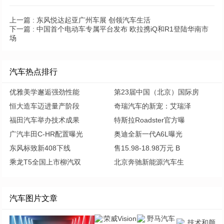
上一篇 :
东风悦达起亚广州车展 创领汽车生活
下一篇 :
中国首个电动车专属平台发布 欧拉携iQ和R1登陆华南市
场
汽车热点排行
优雅美学邂逅强劲性能
第23届中国（北京）国际房
恒大造车迈进量产阶段
奇瑞汽车的新宠：艾瑞泽
福田汽车举办技术成果
特斯拉Roadster官方曝
广汽丰田C-HR配置曝光
奥迪全新一代A6L曝光
东风标致新408下线
售15.98-18.98万元 B
乘龙T5全国上市柳汽双
北京奔驰新能源汽车生
汽车图片文章