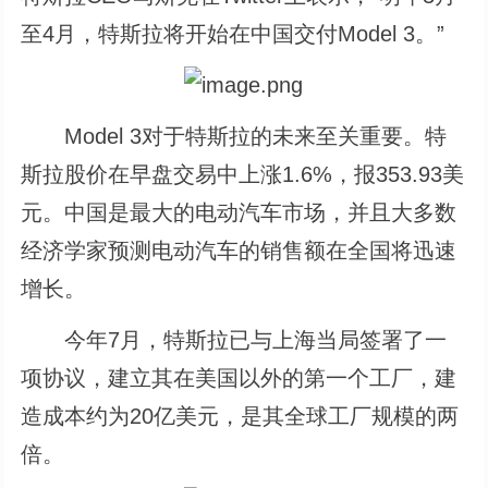
至4月，特斯拉将开始在中国交付Model 3。”
Model 3对于特斯拉的未来至关重要。特
斯拉股价在早盘交易中上涨1.6%，报353.93美
元。中国是最大的电动汽车市场，并且大多数
经济学家预测电动汽车的销售额在全国将迅速
增长。
今年7月，特斯拉已与上海当局签署了一
项协议，建立其在美国以外的第一个工厂，建
造成本约为20亿美元，是其全球工厂规模的两
倍。