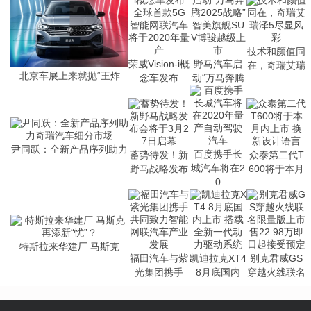
技术和颜值同
荣威Vision-i概
野马汽车启
在，奇瑞艾瑞
北京车展上来就抛“王炸
念车发布
动“万马奔腾
尹同跃：全新产品序列助力
百度携手长
蓄势待发！新
众泰第二代T
城汽车将在2
野马战略发布
600将于本月
0
特斯拉来华建厂 马斯克
福田汽车与紫
凯迪拉克XT4
别克君威GS
光集团携手
8月底国内
穿越火线联名