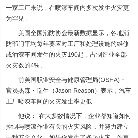
一家工厂来说，在喷漆车间内多次发生火灾更
为罕见。
美国全国消防协会最新数据显示，各地消
防部门平均每年要应对工厂和处理设施的维修
或油漆车间发生的火灾190起，占制造业全部
火灾数的4%。
前美国职业安全与健康管理局(OSHA)・
官员杰森・瑞生（Jason Reason）表示，汽车
工厂喷漆车间的火灾发生率更低。
他说：“在大多数情况下，企业都知道如何
控制与喷漆作业有关的火灾风险，并努力建立
一种安全文化。如果你发生了多起火灾，你真