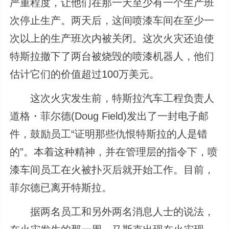
严重程度，让他们在那一天至少有一个生产班
次停止生产。两天后，这间喷漆车间在至少一
次以上的生产班次内被关闭。这次火灾还迫使
特斯拉撤下了两台被烧毁的喷漆机器人，他们
估计它们的价值超过100万美元。
这次火灾发生前，特斯拉汽车工程负责人
道格・菲尔德(Doug Field)发出了一封电子邮
件，鼓励员工“证明那些仇恨特斯拉的人是错
的”。本着这种精神，并在管理层的指令下，喷
漆车间员工在火被扑灭后就开始工作。目前，
菲尔德已离开特斯拉。
据两名员工和另外两名消息人士的说法，