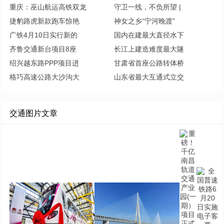
重庆：巫山航运高铁双龙
守卫一线，不负所望 |
捷豹路虎新款跑车惊艳
神女之乡“宁河晚渡”
广铁4月10日实行新的
国内在建最大直径水下
齐鲁交通新台项目8座
长江上建造难度最大隧
绍兴越东路PPP项目进
甘肃省首座公路转体桥
格巧高速公路大沙沟大
山东省最大互通式立交
交通图片文章