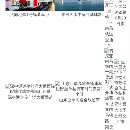
全国普
重
速铁路
洛阳地铁1号线通车 洛
世界最大水中沉井基础常
磅！
6月20
千亿
日实
南昌
轨道
交通
产
深中通道伶仃洋大桥西锚
山东巨单高速全线通车
肯尼
亚洲最
亚内
大地下
马铁
五线交
路一
汇市
期货