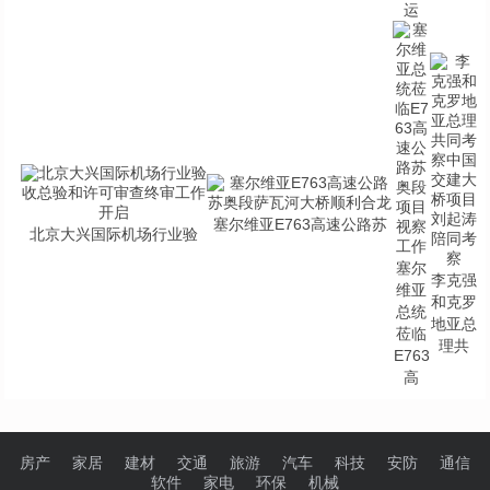
运
塞尔维亚E763高速公路苏
北京大兴国际机场行业验
塞尔
李克强
维亚
和克罗
总统
地亚总
莅临
理共
E763
高
房产
家居
建材
交通
旅游
汽车
科技
安防
通信
软件
家电
环保
机械