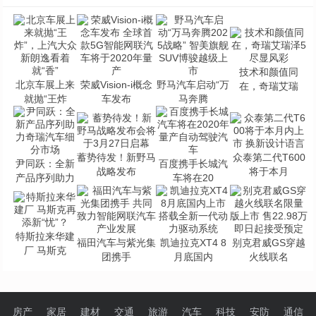
技术和颜值同
北京车展上来
荣威Vision-i概念
野马汽车启动“万
在，奇瑞艾瑞
就抛“王炸
车发布
马奔腾
蓄势待发！新野马
众泰第二代T600
尹同跃：全新
百度携手长城汽
战略发布
将于本月
产品序列助力
车将在20
特斯拉来华建
福田汽车与紫光集
凯迪拉克XT4 8
别克君威GS穿越
厂 马斯克
团携手
月底国内
火线联名
房产
家居
建材
交通
旅游
汽车
科技
安防
通信