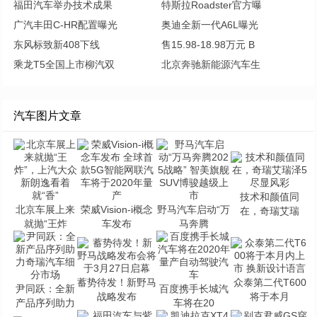
福田汽车举办技术成果
特斯拉Roadster官方曝
广汽丰田C-HR配置曝光
奥迪全新一代A6L曝光
东风标致新408下线
售15.98-18.98万元 B
乘龙T5全国上市柳汽双
北京奔驰新能源汽车生
汽车图片文章
技术和颜值同
北京车展上来
荣威Vision-i概念
野马汽车启动“万
在，奇瑞艾瑞
就抛“王炸
车发布
马奔腾
蓄势待发！新野马
众泰第二代T600
尹同跃：全新
百度携手长城汽
战略发布
将于本月
产品序列助力
车将在20