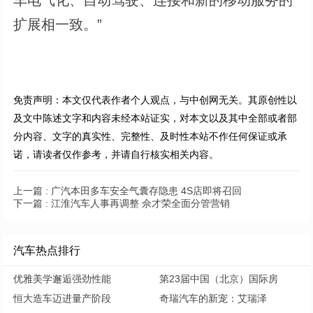
扩展相一致。”
免责声明：本文仅代表作者个人观点，与中创网无关。其原创性以
及文中陈述文字和内容未经本站证实，对本文以及其中全部或者部
分内容、文字的真实性、完整性、及时性本站不作任何保证或承
诺，请读者仅作参考，并请自行核实相关内容。
上一篇 :
广汽本田多车安全气囊存隐患 4S店即将召回
下一篇 :
江淮汽车人事再调整 佘才荣全面分管营销
汽车热点排行
优雅美学邂逅强劲性能
第23届中国（北京）国际房
恒大造车迈进量产阶段
奇瑞汽车的新宠：艾瑞泽