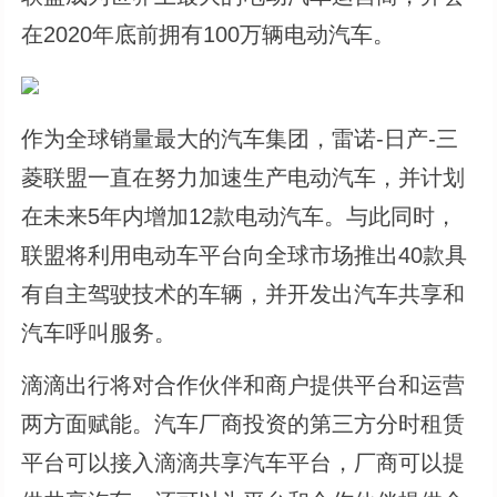
在2020年底前拥有100万辆电动汽车。
作为全球销量最大的汽车集团，雷诺-日产-三
菱联盟一直在努力加速生产电动汽车，并计划
在未来5年内增加12款电动汽车。与此同时，
联盟将利用电动车平台向全球市场推出40款具
有自主驾驶技术的车辆，并开发出汽车共享和
汽车呼叫服务。
滴滴出行将对合作伙伴和商户提供平台和运营
两方面赋能。汽车厂商投资的第三方分时租赁
平台可以接入滴滴共享汽车平台，厂商可以提