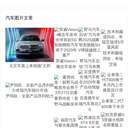
汽车图片文章
技术和颜值
同在，奇瑞
荣威Vision-i
野马汽车启
艾瑞
北京车展上来就抛“王炸
概念车发布
动“万马奔腾
尹同跃：全新产品序列助力
百度携手长
蓄势待发！新
众泰第二代T
城汽车将在2
野马战略发布
600将于本月
0