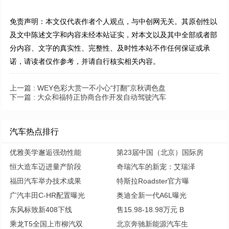
免责声明：本文仅代表作者个人观点，与中创网无关。其原创性以
及文中陈述文字和内容未经本站证实，对本文以及其中全部或者部
分内容、文字的真实性、完整性、及时性本站不作任何保证或承
诺，请读者仅作参考，并请自行核实相关内容。
上一篇 :
WEY色彩大赏一不小心“打翻”京秋调色盘
下一篇 :
大众和福特正协商合作开发自动驾驶汽车
汽车热点排行
优雅美学邂逅强劲性能
第23届中国（北京）国际房
恒大造车迈进量产阶段
奇瑞汽车的新宠：艾瑞泽
福田汽车举办技术成果
特斯拉Roadster官方曝
广汽丰田C-HR配置曝光
奥迪全新一代A6L曝光
东风标致新408下线
售15.98-18.98万元 B
乘龙T5全国上市柳汽双
北京奔驰新能源汽车生