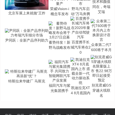
技术和颜值
同在，奇瑞
荣威Vision-i
野马汽车启
艾瑞
北京车展上来就抛“王炸
概念车发布
动“万马奔腾
尹同跃：全新产品序列助力
百度携手长
蓄势待发！新
众泰第二代T
城汽车将在2
野马战略发布
600将于本月
0
特斯拉来华建厂 马斯克
别克君威GS
福田汽车与紫
凯迪拉克XT
穿越火线联
光集团携手
4 8月底国内
名