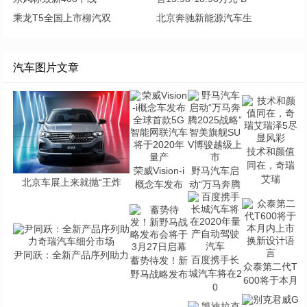
乘龙T5全国上市柳汽双
北京奔驰新能源汽车生
汽车图片文章
技术和颜值
同在，奇瑞
荣威Vision-i
野马汽车启
艾瑞
北京车展上来就抛“王炸
概念车发布
动“万马奔腾
尹同跃：全新产品序列助力
百度携手长
蓄势待发！新
众泰第二代T
城汽车将在2
野马战略发布
600将于本月
0