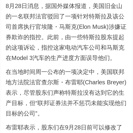
8月28日消息，据国外媒体报道，美国旧金山
的一名联邦法官驳回了一项针对特斯拉及该公
司首席执行官埃隆・马斯克(Elon Musk)涉嫌证
券欺诈的指控。此前，由一些特斯拉股东提起
的这项诉讼，指控这家电动汽车公司和马斯克
在Model 3汽车的生产进度方面误导他们。
在当地时间周一公布的一项决定中，美国联邦
地方法院法官查尔斯・布雷耶(Charles Breyer)
表示，尽管股东们声称特斯拉没有达到它的生
产目标，但“联邦证券法并不惩罚未能实现他们
目标的公司”。
布雷耶表示，股东们在9月28日前可以修改了