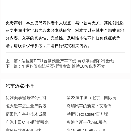
免责声明：本文仅代表作者个人观点，与中创网无关。其原创性以
及文中陈述文字和内容未经本站证实，对本文以及其中全部或者部
分内容、文字的真实性、完整性、及时性本站不作任何保证或承
诺，请读者仅作参考，并请自行核实相关内容。
上一篇 :
法拉第FF91首辆预量产车下线 贾跃亭内部邮件激动
下一篇 :
车辆购置税法草案提请审议 维持10％税率不变
汽车热点排行
优雅美学邂逅强劲性能
第23届中国（北京）国际房
恒大造车迈进量产阶段
奇瑞汽车的新宠：艾瑞泽
福田汽车举办技术成果
特斯拉Roadster官方曝
广汽丰田C-HR配置曝光
奥迪全新一代A6L曝光
东风标致新408下线
售15.98-18.98万元 B