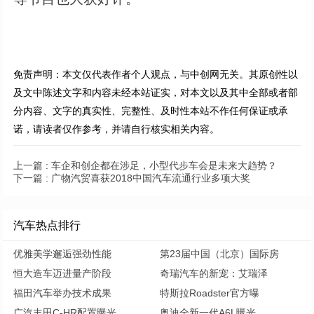
免责声明：本文仅代表作者个人观点，与中创网无关。其原创性以
及文中陈述文字和内容未经本站证实，对本文以及其中全部或者部
分内容、文字的真实性、完整性、及时性本站不作任何保证或承
诺，请读者仅作参考，并请自行核实相关内容。
上一篇 :
车企和创企都在涉足，小型代步车会是未来大趋势？
下一篇 :
广物汽贸喜获2018中国汽车流通行业多项大奖
汽车热点排行
优雅美学邂逅强劲性能
第23届中国（北京）国际房
恒大造车迈进量产阶段
奇瑞汽车的新宠：艾瑞泽
福田汽车举办技术成果
特斯拉Roadster官方曝
广汽丰田C-HR配置曝光
奥迪全新一代A6L曝光