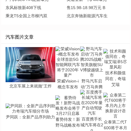
东风标致新408下线
售15.98-18.98万元 B
乘龙T5全国上市柳汽双
北京奔驰新能源汽车生
汽车图片文章
技术和颜值
同在，奇瑞
荣威Vision-i
野马汽车启
艾瑞
北京车展上来就抛“王炸
概念车发布
动“万马奔腾
尹同跃：全新产品序列助力
百度携手长
蓄势待发！新
众泰第二代T
城汽车将在2
野马战略发布
600将于本月
0