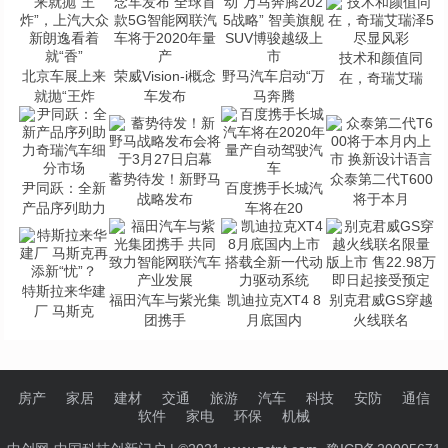
技术和颜值同
北京车展上来
荣威Vision-i概念
野马汽车启动“万
在，奇瑞艾瑞
就抛“王炸
车发布
马奔腾
蓄势待发！新野马
众泰第二代T600
尹同跃：全新
百度携手长城汽
战略发布
将于本月
产品序列助力
车将在20
特斯拉来华建
福田汽车与紫光集
凯迪拉克XT4 8
别克君威GS穿越
厂 马斯克
团携手
月底国内
火线联名
房产
家居
建材
交通
旅游
汽车
科技
安防
通信
软件
家电
环保
机械