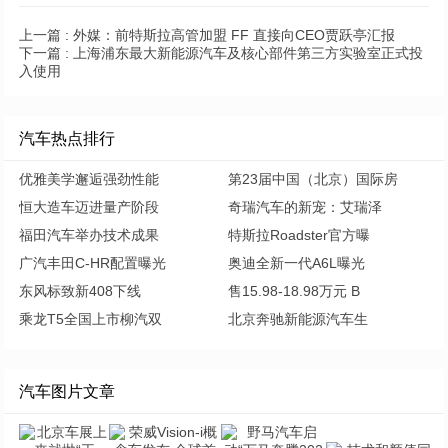
上一篇 :
外媒：前特斯拉高管加盟 FF 直接向CEO贾跃亭汇报
下一篇 :
上海浦东最大新能源汽车及核心部件第三方实验室正式投
入使用
汽车热点排行
优雅美学邂逅强劲性能
第23届中国（北京）国际房
恒大造车迈进量产阶段
奇瑞汽车的新宠：艾瑞泽
福田汽车举办技术成果
特斯拉Roadster官方曝
广汽丰田C-HR配置曝光
奥迪全新一代A6L曝光
东风标致新408下线
售15.98-18.98万元 B
乘龙T5全国上市柳汽双
北京奔驰新能源汽车生
汽车图片文章