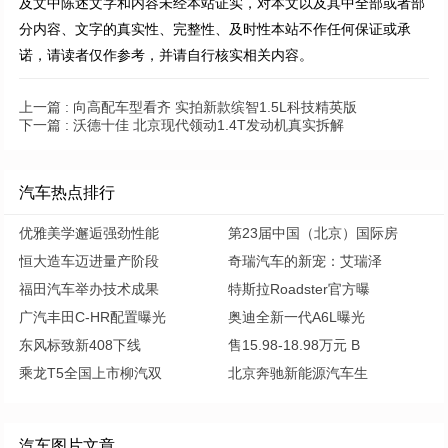
及文中陈述文字和内容未经本站证实，对本文以及其中全部或者部
分内容、文字的真实性、完整性、及时性本站不作任何保证或承
诺，请读者仅作参考，并请自行核实相关内容。
上一篇 :
向高配车型看齐 实拍新款缤智1.5L科技精英版
下一篇 :
沃德十佳 北京现代领动1.4T发动机真实拆解
汽车热点排行
优雅美学邂逅强劲性能
第23届中国（北京）国际房
恒大造车迈进量产阶段
奇瑞汽车的新宠：艾瑞泽
福田汽车举办技术成果
特斯拉Roadster官方曝
广汽丰田C-HR配置曝光
奥迪全新一代A6L曝光
东风标致新408下线
售15.98-18.98万元 B
乘龙T5全国上市柳汽双
北京奔驰新能源汽车生
汽车图片文章