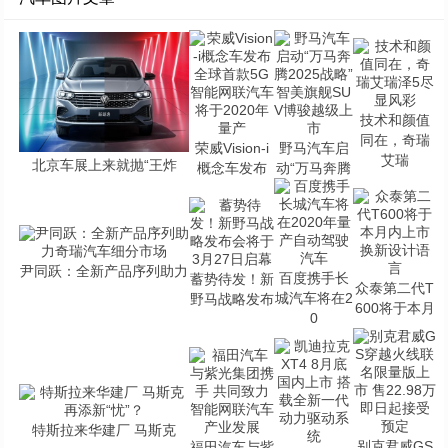
技术和颜值
同在，奇瑞
荣威Vision-i
野马汽车启
艾瑞
北京车展上来就抛“王炸
概念车发布
动“万马奔腾
尹同跃：全新产品序列助力
百度携手长
蓄势待发！新
众泰第二代T
城汽车将在2
野马战略发布
600将于本月
0
特斯拉来华建厂 马斯克
别克君威GS
福田汽车与紫