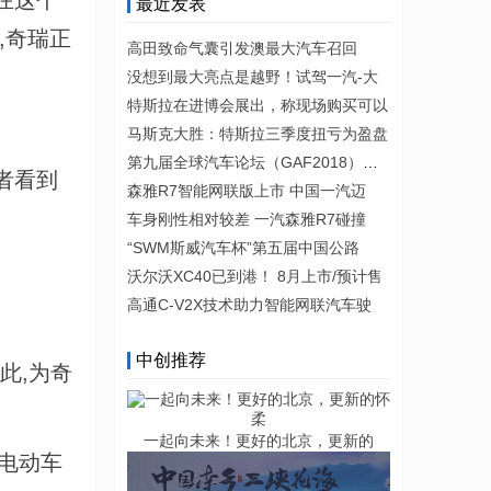
在这个
最近发表
,奇瑞正
高田致命气囊引发澳最大汽车召回
没想到最大亮点是越野！试驾一汽-大
特斯拉在进博会展出，称现场购买可以
马斯克大胜：特斯拉三季度扭亏为盈盘
第九届全球汽车论坛（GAF2018）将于今
者看到
森雅R7智能网联版上市 中国一汽迈
车身刚性相对较差 一汽森雅R7碰撞
“SWM斯威汽车杯”第五届中国公路
沃尔沃XC40已到港！ 8月上市/预计售
高通C-V2X技术助力智能网联汽车驶
中创推荐
此,为奇
一起向未来！更好的北京，更新的
电动车