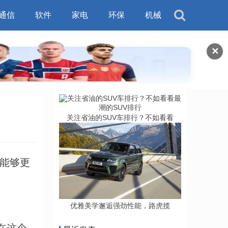
通信
软件
家电
环保
机械
✕
关注省油的SUV车排行？不如看看
能够更
优雅美学邂逅强劲性能，路虎揽