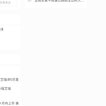
10
贵阳至黄平高速公路阳宝山特大桥顺利合龙
分享本文
瑞泽
生
奇瑞艾瑞