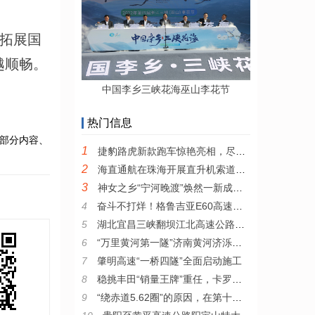
拓展国
越顺畅。
中国李乡三峡花海巫山李花节
热门信息
部分内容、
1
捷豹路虎新款跑车惊艳亮相，尽显品牌纯正魅力
2
海直通航在珠海开展直升机索道吊装验证飞行
3
神女之乡“宁河晚渡”焕然一新成仙境
4
奋斗不打烊！格鲁吉亚E60高速公路F3标项目喜迎“开门红”
5
湖北宜昌三峡翻坝江北高速公路正式通车试运营
6
“万里黄河第一隧”济南黄河济泺路隧道正式通车
7
肇明高速“一桥四隧”全面启动施工
8
稳挑丰田“销量王牌”重任，卡罗拉离不开“安全”进化
9
“绕赤道5.62圈”的原因，在第十二代卡罗拉身上找到了！