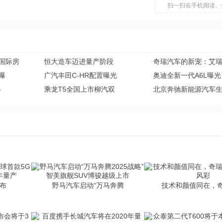
扫一扫在手机阅读、
国际房
恒大造车迈进量产阶段
奇瑞汽车的新宠：艾
方曝
广汽丰田C-HR配置曝光
奥迪全新一代A6L曝光
B
乘龙T5全国上市柳汽双
北京奔驰新能源汽车
发布
野马汽车启动“万马奔腾
技术和颜值同在，