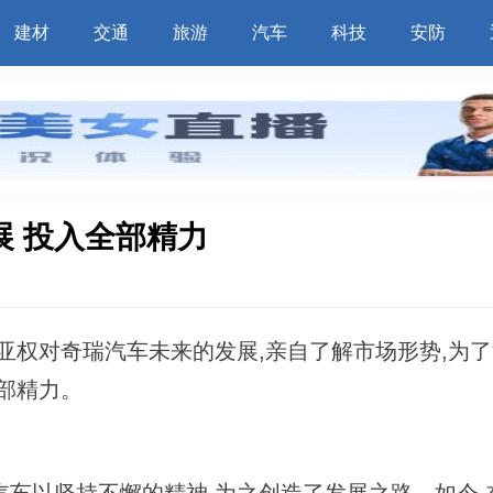
建材
交通
旅游
汽车
科技
安防
 投入全部精力
权对奇瑞汽车未来的发展,亲自了解市场形势,为了
部精力。