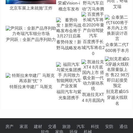
同在，奇瑞
荣威Vision-i
野马汽车启
艾瑞
北京车展上来就抛“王炸
概念车发布
动“万马奔腾
尹同跃：全新产品序列助力
百度携手长
蓄势待发！新
众泰第二代T
城汽车将在2
野马战略发布
600将于本月
0
特斯拉来华建厂 马斯克
别克君威GS
福田汽车与紫
凯迪拉克XT
穿越火线联
光集团携手
4 8月底国内
名
房产
家居
建材
交通
旅游
汽车
科技
安防
通信
软件
家电
环保
机械