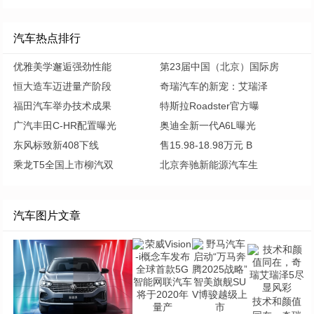
汽车热点排行
优雅美学邂逅强劲性能
第23届中国（北京）国际房
恒大造车迈进量产阶段
奇瑞汽车的新宠：艾瑞泽
福田汽车举办技术成果
特斯拉Roadster官方曝
广汽丰田C-HR配置曝光
奥迪全新一代A6L曝光
东风标致新408下线
售15.98-18.98万元 B
乘龙T5全国上市柳汽双
北京奔驰新能源汽车生
汽车图片文章
技术和颜值