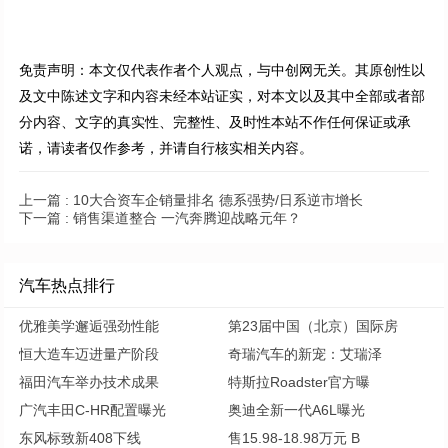
免责声明：本文仅代表作者个人观点，与中创网无关。其原创性以
及文中陈述文字和内容未经本站证实，对本文以及其中全部或者部
分内容、文字的真实性、完整性、及时性本站不作任何保证或承
诺，请读者仅作参考，并请自行核实相关内容。
上一篇 :
10大合资车企销量排名 德系强势/日系逆市增长
下一篇 :
销售渠道整合 一汽奔腾迎战略元年？
汽车热点排行
优雅美学邂逅强劲性能
第23届中国（北京）国际房
恒大造车迈进量产阶段
奇瑞汽车的新宠：艾瑞泽
福田汽车举办技术成果
特斯拉Roadster官方曝
广汽丰田C-HR配置曝光
奥迪全新一代A6L曝光
东风标致新408下线
售15.98-18.98万元 B