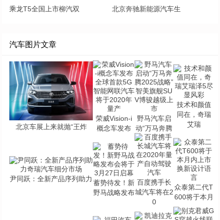
乘龙T5全国上市柳汽双
北京奔驰新能源汽车生
汽车图片文章
技术和颜值
同在，奇瑞
荣威Vision-i
野马汽车启
艾瑞
北京车展上来就抛“王炸
概念车发布
动“万马奔腾
尹同跃：全新产品序列助力
百度携手长
蓄势待发！新
众泰第二代T
城汽车将在2
野马战略发布
600将于本月
0