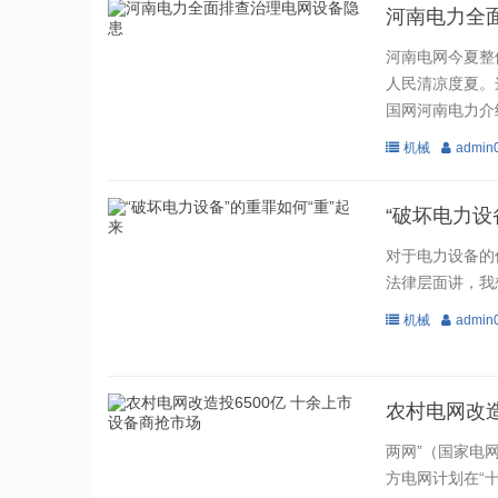
河南电力全
河南电网今夏整
人民清凉度夏。
国网河南电力介绍
机械
admin
“破坏电力设
对于电力设备的
法律层面讲，我想
机械
admin
农村电网改造
两网”（国家电
方电网计划在“十