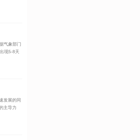
据气象部门
现5-8天
速发展的同
的主导力