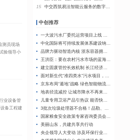
15
中交西筑易法智能云服务的数字化典范
中创推荐
一大波污水厂委托运营项目上线 了解一下？
中化国际将可持续发展体系建设纳入战略设计
检测员现场
品牌力驱动智造内核 浙东容器拥抱高质量发展
试验领导小
王洪臣：要在农村污水市场的蓝海中畅游 请穿好“救生衣”
建立固废管控长效机制 长江经济带年内完成清理整治
面对新生代“准四类水”污水项目，你准备好了么？
京东布局“遁地”战略 绿色智能物流碰撞黑科技
地表径流减控 让城市降水不再来汹汹去匆匆
儿童专用卫浴产品引热议 能否快速增长？
力行业设备管
力设备工程建
3批次垃圾处理器不合格！品勒、BECBAS赫然在列
国家粮食安全政策专家咨询委员会参观考察天瑞仪器
美丽山东，共建共享共行动
央企领导人大变动 涉及环保行业的都是谁？