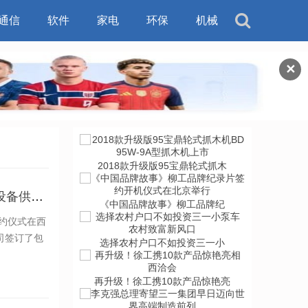
通信
软件
家电
环保
机械
✕
2018款升级版95宝鼎轮式抓木
华电通用签订西安航天基地一期天然气分布式能源项目燃机机岛主机设备供货合同
《中国品牌故事》柳工品牌纪
签约仪式在西
司签订了包
选择农村户口不如投资三一小
再升级！徐工携10款产品惊艳亮