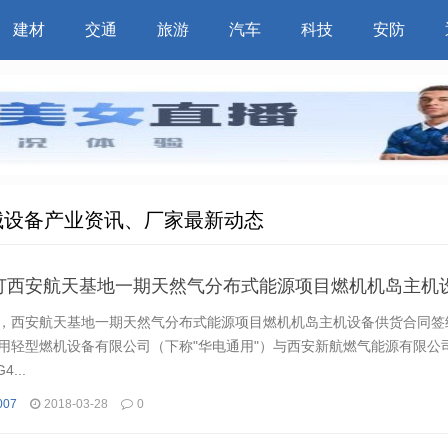
建材
交通
旅游
汽车
科技
安防
械设备产业资讯、厂家最新动态
23日，西安航天基地一期天然气分布式能源项目燃机机岛主机设备供货合同
用轻型燃机设备有限公司（下称"华电通用"）与西安新航燃气能源有限公
4...
007
2018-03-28
0