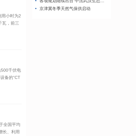
各项规划陆续出台 中法武汉生态示范城建设提速
京津冀冬季天然气保供启动
利用小时为2
亿千瓦，前三
500千伏电
设备的“CT
高于全国平均
增长、利用