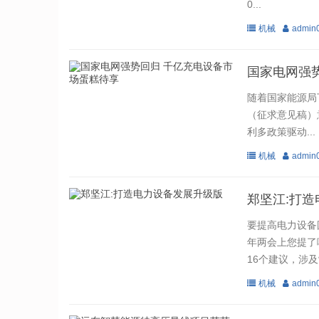
0...
机械
admin
国家电网强
随着国家能源局
（征求意见稿）
利多政策驱动...
机械
admin
郑坚江:打
要提高电力设备
年两会上您提了
16个建议，涉及制
机械
admin