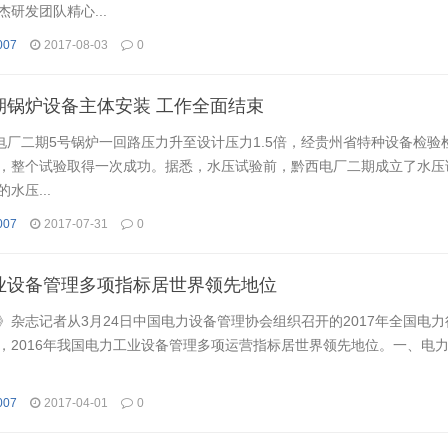
研发团队精心...
007
2017-08-03
0
期锅炉设备主体安装 工作全面结束
西电厂二期5号锅炉一回路压力升至设计压力1.5倍，经贵州省特种设备检验
，整个试验取得一次成功。据悉，水压试验前，黔西电厂二期成立了水压
水压...
007
2017-07-31
0
业设备管理多项指标居世界领先地位
》杂志记者从3月24日中国电力设备管理协会组织召开的2017年全国电
，2016年我国电力工业设备管理多项运营指标居世界领先地位。一、电
007
2017-04-01
0