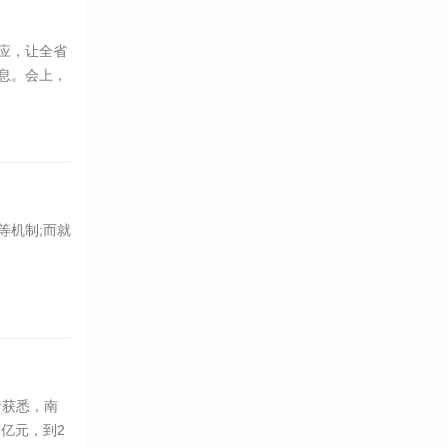
应，让全省
消息。会上，
等机制;而就
者获悉，南
2亿元，到2