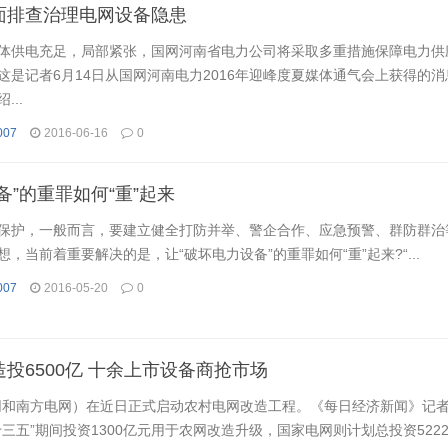
面排查治理电网设备隐患
体供电充足，局部紧张，国网河南省电力公司将采取多重措施保障电力供
这是记者6月14日从国网河南电力2016年迎峰度夏媒体通气会上获得的
...
007
2016-06-16
0
备”的重罪如何“重”起来
保护，一般而言，要建立健全打防并举、警企合作、应急预警、群防群治
，当前着重要解决的是，让“破坏电力设备”的重罪如何“重”起来?“...
007
2016-05-20
0
投6500亿 十余上市设备商抢市场
网和南方电网）在近日正式启动农村电网改造工程。《每日经济新闻》记
三五”期间投资1300亿元用于农网改造升级，国家电网则计划总投资522