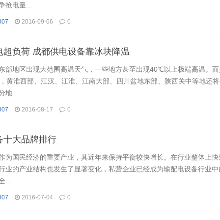
抢电量...
007
2016-09-06
0
电超负荷 成都供电设备靠冰块降温
东部地区出现大范围高温天气，一些地方甚至出现40℃以上极端高温。而
天，黄淮西部、江汉、江淮、江南大部、四川盆地东部、陕西关中等地还将出
地...
007
2016-08-17
0
备十大品牌排行
作为国民经济的重要产业，其近年来保持平衡较快增长。在行业整体上快
行业的产业结构也发生了显著变化，私营企业已经成为输配电设备行业中
...
007
2016-07-04
0