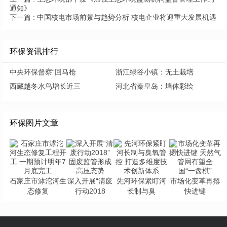
通知》
下一篇 :
中国核电市场前景与趋势分析 核电企业将迎重大发展机遇
环保资讯排行
中央环保督察“回马枪
浙江绿谷小镇：无土栽培
西藏越冬水鸟增长近三
河北省秦皇岛：墙体彩绘
环保图片文章
石家庄市滹沱河生
深入开展“清废
先河环保紧盯河
市场化变革再摁
态修复
行动2018
长制与臭
快进键