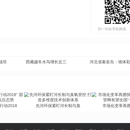
扫一扫在手机阅读、
栽培
西藏越冬水鸟增长近三
河北省秦皇岛：墙体
行动2018
先河环保紧盯河长制与臭
市场化变革再