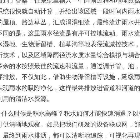
看到了答案：往系统里输入一个降雨过程和地理数
系统很快就自动计算，并给出该区域一段时间内雨
的屋顶、路边草丛，汇成涓涓细流，最终流进雨水
不同的是，这里雨水径流是有序可控地流动。雨水
水湿地、生物滞留槽、植草沟等地表径流减控技术
析技术，以及区域降雨径流水质水量综合模拟与耦
多余的水按照最佳的流速和流量，通过调节管、池
序排放。不仅如此，借助生物滞留槽等设施，延缓
实现雨水的吸附净化，这样最终排放进管道和河道
利用的清洁水资源。
雨，什么时候是积水高峰？积水如何才能快速消退？以
可供清晰地观察。如果把我们研发的设备联成网，
，最终到雨水排沥，都可以清晰地追踪，可视化再