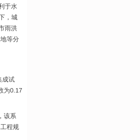
利于水
下，城
市雨洪
湿地等分
集成试
0.17
，该系
涝工程规