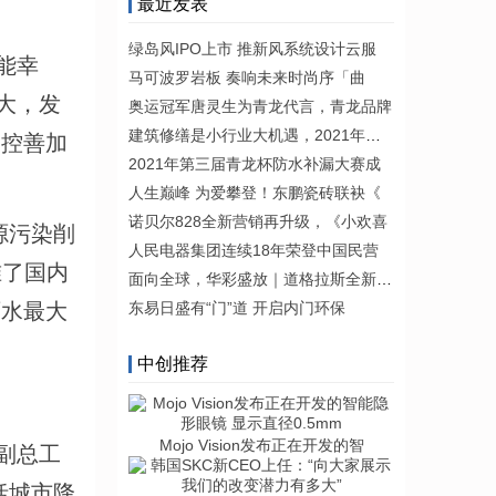
最近发表
绿岛风IPO上市 推新风系统设计云服
能幸
马可波罗岩板 奏响未来时尚序「曲
大，发
奥运冠军唐灵生为青龙代言，青龙品牌
建筑修缮是小行业大机遇，2021年青龙
管控善加
2021年第三届青龙杯防水补漏大赛成
人生巅峰 为爱攀登！东鹏瓷砖联袂《
诺贝尔828全新营销再升级，《小欢喜
源污染削
人民电器集团连续18年荣登中国民营
准了国内
面向全球，华彩盛放｜道格拉斯全新国际
雨水最大
东易日盛有“门”道 开启内门环保
中创推荐
Mojo Vision发布正在开发的智
副总工
括城市降