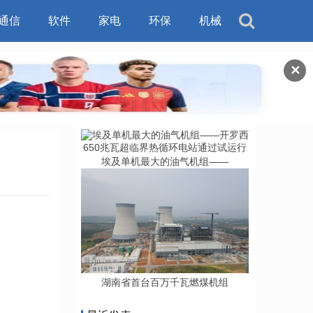
通信
软件
家电
环保
机械
✕
埃及单机最大的油气机组——
湖南省首台百万千瓦燃煤机组