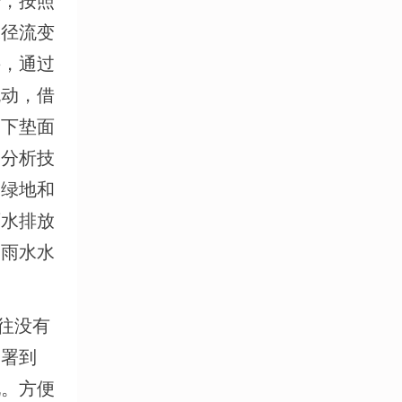
据，按照
水径流变
井，通过
流动，借
，下垫面
合分析技
，绿地和
雨水排放
的雨水水
往没有
部署到
现。方便