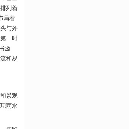
地排列着
布局着
探头与外
，第一时
书函
河流和易
化和景观
实现雨水