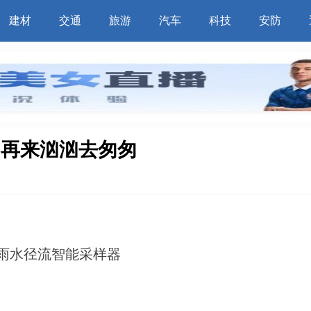
建材
交通
旅游
汽车
科技
安防
不再来汹汹去匆匆
雨水径流智能采样器