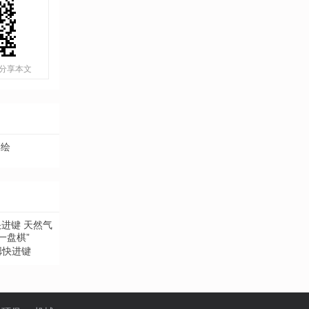
分享本文
彩绘
摁快进键