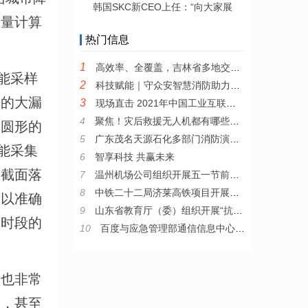
韩国SKC新CEO上任：“向大家展
定量计算
热门信息
。
1
高效率、全覆盖，吉林省多地交警夜查酒驾构筑安全出行路
能采样
2
科技赋能｜守众安智慧消防助力楼宇消防安全能级提升
沉的大漏
3
现场直击 2021年中国工业互联网安全大赛决赛在渝火热开赛
4
聚焦！灾后救援无人机都有哪些优势？
个圆形的
5
广东茂名天源石化多部门消防演练 提升全员消防安全意识
能采集
6
智享科技 共赢未来
斗截面落
7
温州机场公司组织开展五一节前安全大检查
8
中铁二十二局济莱高铁项目开展防洪防汛应急演练
可以准确
9
山东省教育厅（委）组织开展“抗击疫情捐款活动”
同时段的
10
百度与应急管理部通信信息中心签署战略合作协议
领也非常
速，甚至