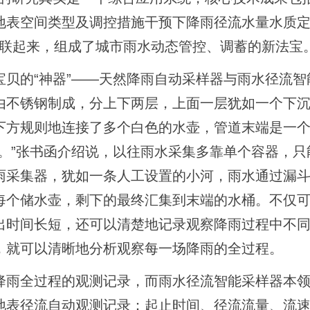
地表空间类型及调控措施干预下降雨径流水量水质
串联起来，组成了城市雨水动态管控、调蓄的新法宝
贝的“神器”――天然降雨自动采样器与雨水径流智
由不锈钢制成，分上下两层，上面一层犹如一个下
下方规则地连接了多个白色的水壶，管道末端是一
。”张书函介绍说，以往雨水采集多靠单个容器，只
雨采集器，犹如一条人工设置的小河，雨水通过漏
每个储水壶，剩下的最终汇集到末端的水桶。不仅
出时间长短，还可以清楚地记录观察降雨过程中不
，就可以清晰地分析观察每一场降雨的全过程。
降雨全过程的观测记录，而雨水径流智能采样器本
地表径流自动观测记录：起止时间、径流流量、流