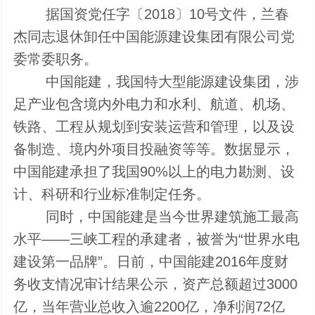
据国资党任字〔2018〕10号文件，兰春
杰同志退休卸任中国能源建设集团有限公司党
委常委职务。
中国能建，我国特大型能源建设集团，涉
足产业包含境内外电力和水利、航道、机场、
铁路、工程从规划到安装运营和管理，以及设
备制造、境内外项目投融资等等。数据显示，
中国能建承担了我国90%以上的电力勘测、设
计、科研和行业标准制定任务。
同时，中国能建是当今世界建筑施工最高
水平——三峡工程的承建者，被誉为“世界水电
建设第一品牌”。日前，中国能建2016年度财
务收支情况审计结果公示，资产总额超过3000
亿，当年营业总收入逾2200亿，净利润72亿