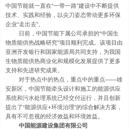
中国节能就一直在“一带一路”建设中不断提供
技术、实践和经验，以尖刀姿态带动更多环保
企业“走出去”。
日前，中国节能下属公司承担的“中国生
物质能供热战略研究”项目顺利完成。该项目由
亚洲开发银行和国家能源局共同支持，为我国
生物质能供热商业化和规模化发展提供了更多
支持和先进研究成果。
对于热点中的热点，重点中的重点——雄
安新区，中国节能牵头设计和施工的能源供应
系统和污水处理系统已经交付运行，并且创新
提出了“能源供应+环境治理”的综合解决方案，
具有不可忽视的经济效益和环境效益。
中国能源建设集团有限公司