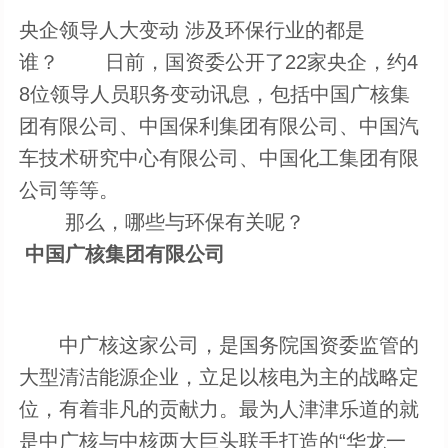
央企领导人大变动 涉及环保行业的都是
谁？ 日前，国资委公开了22家央企，约4
8位领导人员职务变动讯息，包括中国广核集
团有限公司、中国保利集团有限公司、中国汽
车技术研究中心有限公司、中国化工集团有限
公司等等。
那么，哪些与环保有关呢？
中国广核集团有限公司
中广核这家公司，是国务院国资委监管的
大型清洁能源企业，立足以核电为主的战略定
位，有着非凡的贡献力。最为人津津乐道的就
是中广核与中核两大巨头联手打造的“华龙一