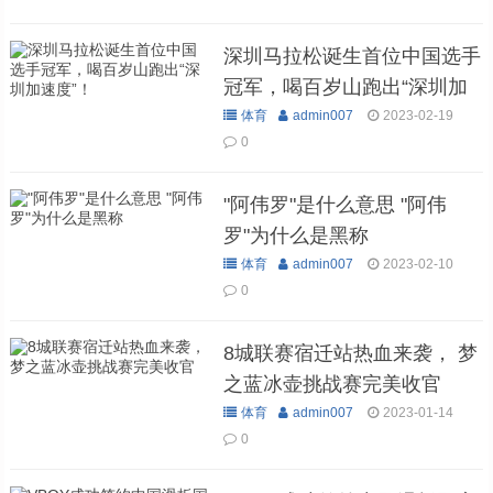
深圳马拉松诞生首位中国选手
冠军，喝百岁山跑出“深圳加
速度”！
体育
admin007
2023-02-19
0
"阿伟罗"是什么意思 "阿伟
罗"为什么是黑称
体育
admin007
2023-02-10
0
8城联赛宿迁站热血来袭， 梦
之蓝冰壶挑战赛完美收官
体育
admin007
2023-01-14
0