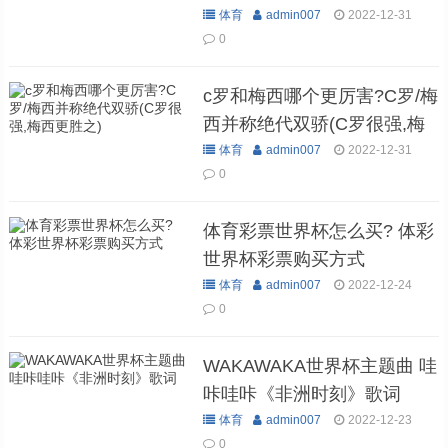
那样做)
体育
admin007
2022-12-31
0
c罗和梅西哪个更厉害?C罗/梅
西并称绝代双骄(C罗很强,梅
西更胜之)
体育
admin007
2022-12-31
0
体育彩票世界杯怎么买? 体彩
世界杯彩票购买方式
体育
admin007
2022-12-24
0
WAKAWAKA世界杯主题曲 哇
咔哇咔《非洲时刻》歌词
体育
admin007
2022-12-23
0