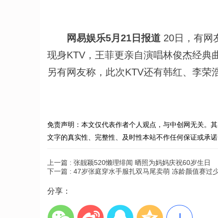
网易娱乐5月21日报道
20日，有
现身KTV，王菲更亲自演唱林俊杰经典
另有网友称，此次KTV还有韩红、李荣
免责声明：本文仅代表作者个人观点，与中创网无关。其
文字的真实性、完整性、及时性本站不作任何保证或承诺
上一篇 :
张靓颖520懒理绯闻 晒照为妈妈庆祝60岁生日
下一篇 :
47岁张庭穿水手服扎双马尾卖萌 冻龄颜值赛过
分享：