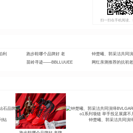
扫一扫在手机阅读、
伯利
跑步鞋哪个品牌好 老
钟楚曦、郭采洁共同
苗岭寻迹——BBLLUUEE
网红亲测推荐的抗初
利钻
钟楚曦、郭采洁共同演
跑步鞋哪个品牌好 老牌