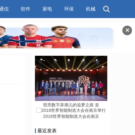
通信
软件
家电
环保
机械
✕
照亮数字弄潮儿的追梦之路 首
2018世界智能制造大会在南京
最近发表