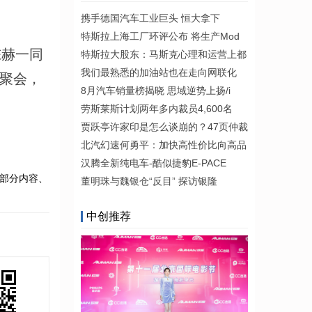
携手德国汽车工业巨头 恒大拿下
特斯拉上海工厂环评公布 将生产Mod
陈赫一同
特斯拉大股东：马斯克心理和运营上都
我们最熟悉的加油站也在走向网联化
星聚会，
8月汽车销量榜揭晓 思域逆势上扬/i
劳斯莱斯计划两年多内裁员4,600名
贾跃亭许家印是怎么谈崩的？47页仲裁
北汽幻速何勇平：加快高性价比向高品
汉腾全新纯电车-酷似捷豹E-PACE
部分内容、
董明珠与魏银仓“反目” 探访银隆
中创推荐