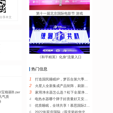
第十一届北京国际电影节 游戏
分享本文
演
老
《和平精英》化身“流量入口
热门信息
1
打造国民睡眠IP，梦百合第六季全民试睡节引领0压睡眠新风尚
2
火星人全新集成产品矩阵，刷新集成厨电产品新高度
3
家用净水器怎么选？松下全屋净水系统值得推荐
4
电热水器哪个牌子好质量好又安全？耐用安全的电热水器推荐
绎
5
优质睡眠，全球共享！慕思国际2022年全新品牌宣传片发布
6
2022年双庆国际（双庆瓷砖华北区）核心战略伙伴峰会圆满举行