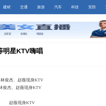
建材
交通
旅游
汽车
科技
安防
明星KTV嗨唱
林俊杰、赵薇现身KTV