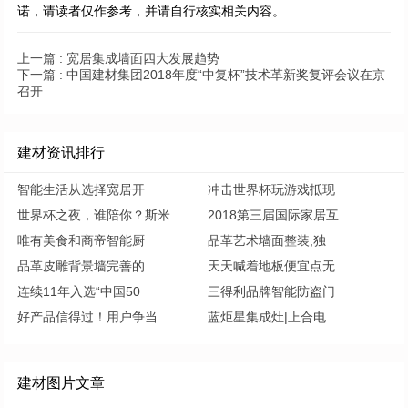
诺，请读者仅作参考，并请自行核实相关内容。
上一篇 :
宽居集成墙面四大发展趋势
下一篇 :
中国建材集团2018年度“中复杯”技术革新奖复评会议在京
召开
建材资讯排行
智能生活从选择宽居开
冲击世界杯玩游戏抵现
世界杯之夜，谁陪你？斯米
2018第三届国际家居互
唯有美食和商帝智能厨
品革艺术墙面整装,独
品革皮雕背景墙完善的
天天喊着地板便宜点无
连续11年入选“中国50
三得利品牌智能防盗门
好产品信得过！用户争当
蓝炬星集成灶|上合电
建材图片文章