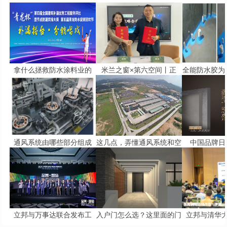
拿什么拯救防水涂料业的
米兰之窗×第六空间丨正
全能防水胶为
通风系统由哪些部分组成
这几点，弄懂通风系统和空
中国品牌日 
立邦与万事达联合发布工
入户门怎么选？这里面的门
立邦与清华