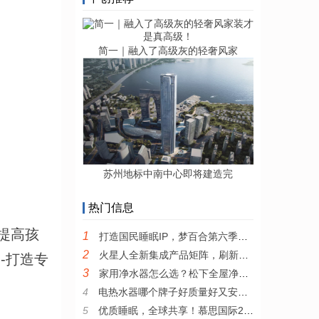
简一｜融入了高级灰的轻奢风家
苏州地标中南中心即将建造完
热门信息
提高孩
1
打造国民睡眠IP，梦百合第六季全民试睡节引领0压睡眠新风尚
2
火星人全新集成产品矩阵，刷新集成厨电产品新高度
-打造专
3
家用净水器怎么选？松下全屋净水系统值得推荐
4
电热水器哪个牌子好质量好又安全？耐用安全的电热水器推荐
5
优质睡眠，全球共享！慕思国际2022年全新品牌宣传片发布