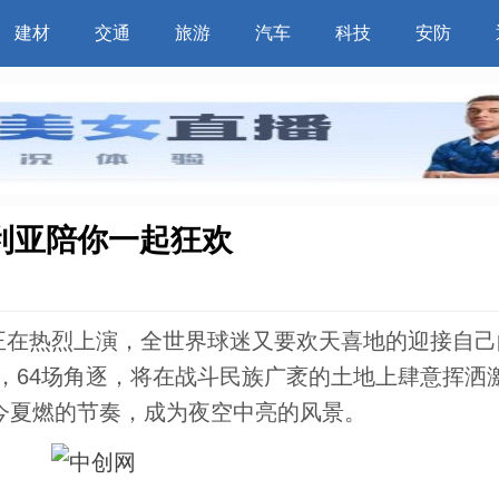
建材
交通
旅游
汽车
科技
安防
利亚陪你一起狂欢
世界杯正在热烈上演，全世界球迷又要欢天喜地的迎接自
队，64场角逐，将在战斗民族广袤的土地上肆意挥洒
今夏燃的节奏，成为夜空中亮的风景。