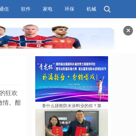
通信
软件
家电
环保
机械
✕
己的狂欢
激情。酣
拿什么拯救防水涂料业的你？第