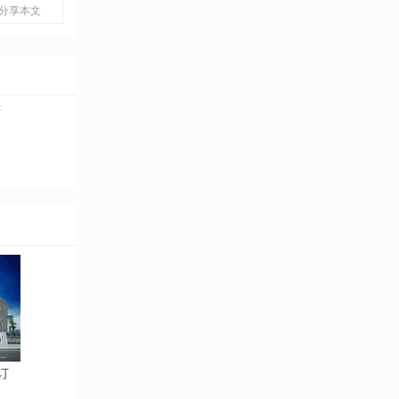
分享本文
厨
订