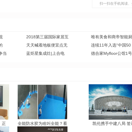
扫一扫在手机阅读、
现
2018第三届国际家居互
唯有美食和商帝智能
的
天天喊着地板便宜点无
连续11年入选“中国50
争当
蓝炬星集成灶|上合电
德合家Myfloor公馆1号
丨正
全能防水胶为啥叫全能？看
凯伦携手中建八局 签