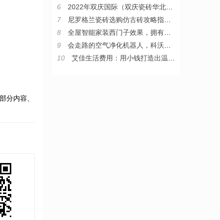
6
2022年双庆国际（双庆瓷砖华北区）核心战略伙伴峰会圆满举行
7
尼罗格兰瓷砖选购仿古砖攻略指南，教你从小白变“砖”家
8
全屋智能家装西门子效果，拥有西门子整套智能家居是什么体验
9
会走路的空气净化机器人，科沃斯沁宝让房子住得更舒心
10
艾佳生活费用：用小钱打造出温暖家
部分内容、