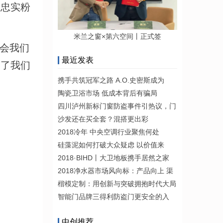
的忠实粉
米兰之窗×第六空间丨正式签
教会我们
最近发表
利了我们
携手共筑冠军之路 A.O.史密斯成为
陶瓷卫浴市场 低成本背后有骗局
四川泸州新标门窗防盗事件引热议，门
沙发还在买全套？混搭更出彩
2018冷年 中央空调行业聚焦何处
硅藻泥如何打破大众疑虑 以价值来
2018·BIHD丨大卫地板携手居然之家
2018净水器市场风向标：产品向上 渠
楷模定制：用创新与突破拥抱时代大局
智能门品牌三得利防盗门更安全的入
中创推荐