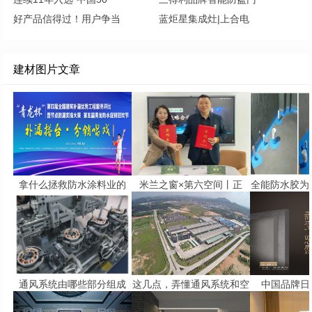
好产品信得过！用户争当
蓝炬星集成灶|上合电
建材图片文章
拿什么拯救防水涂料业的
米兰之窗×第六空间丨正
全能防水胶为
通风系统由哪些部分组成
这几点，弄懂通风系统和空
中国品牌日 