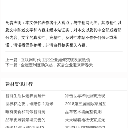
免责声明：本文仅代表作者个人观点，与中创网无关。其原创性以
及文中陈述文字和内容未经本站证实，对本文以及其中全部或者部
分内容、文字的真实性、完整性、及时性本站不作任何保证或承
诺，请读者仅作参考，并请自行核实相关内容。
上一篇 :
互联网时代 卫浴企业如何突破发展瓶颈
下一篇 :
全屋定制蓬勃兴起，家居企业迎来新春天
建材资讯排行
智能生活从选择宽居开
冲击世界杯玩游戏抵现
世界杯之夜，谁陪你？斯米
2018第三届国际家居互
唯有美食和商帝智能厨
品革艺术墙面整装,独
品革皮雕背景墙完善的
天天喊着地板便宜点无
连续11年入选“中国50
三得利品牌智能防盗门