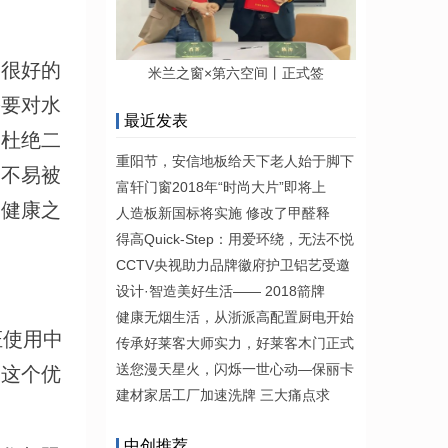
受很好的
米兰之窗×第六空间丨正式签
需要对水
最近发表
，杜绝二
重阳节，安信地板给天下老人始于脚下
道不易被
富轩门窗2018年“时尚大片”即将上
，健康之
人造板新国标将实施 修改了甲醛释
得高Quick-Step：用爱环绕，无法不悦
CCTV央视助力品牌徽府护卫铝艺受邀
设计·智造美好生活—— 2018箭牌
健康无烟生活，从浙派高配置厨电开始
证使用中
传承好莱客大师实力，好莱客木门正式
送您漫天星火，闪烁一世心动―保丽卡
是这个优
建材家居工厂加速洗牌 三大痛点求
中创推荐