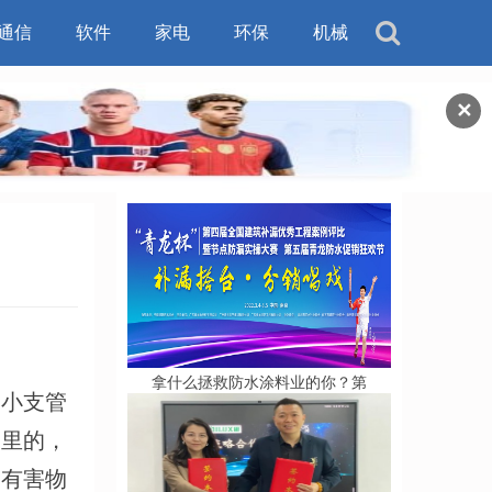
通信
软件
家电
环保
机械
✕
拿什么拯救防水涂料业的你？第
的小支管
道里的，
，有害物