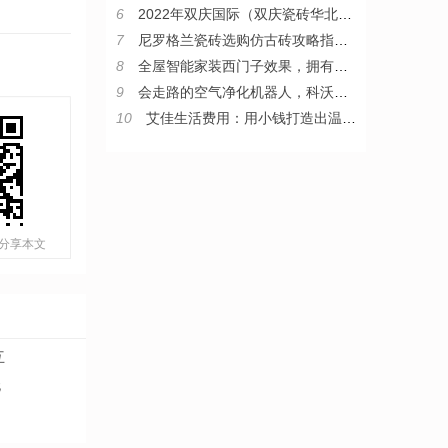
6
2022年双庆国际（双庆瓷砖华北区）核心战略伙伴峰会圆满举行
7
尼罗格兰瓷砖选购仿古砖攻略指南，教你从小白变“砖”家
8
全屋智能家装西门子效果，拥有西门子整套智能家居是什么体验
9
会走路的空气净化机器人，科沃斯沁宝让房子住得更舒心
10
艾佳生活费用：用小钱打造出温暖家
分享本文
互
无