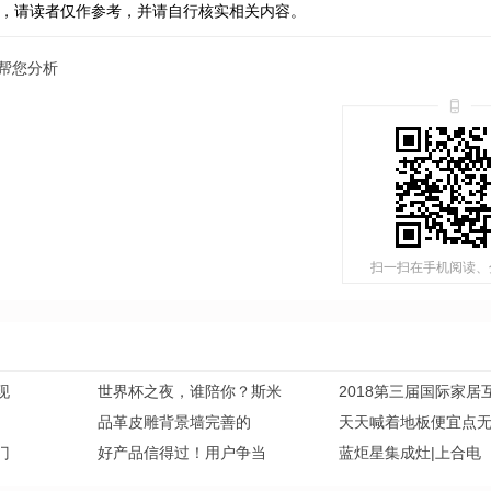
，请读者仅作参考，并请自行核实相关内容。
帮您分析
扫一扫在手机阅读、
现
世界杯之夜，谁陪你？斯米
2018第三届国际家居
品革皮雕背景墙完善的
天天喊着地板便宜点
门
好产品信得过！用户争当
蓝炬星集成灶|上合电