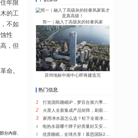
居住年限
土木的工
简一｜融入了高级灰的轻奢风家
料，不如
腐蚀性
要高，但
的革命。
苏州地标中南中心即将建造完
热门信息
1
打造国民睡眠IP，梦百合第六季全民试睡节引领0压睡眠新风尚
2
火星人全新集成产品矩阵，刷新集成厨电产品新高度
3
家用净水器怎么选？松下全屋净水系统值得推荐
4
电热水器哪个牌子好质量好又安全？耐用安全的电热水器推荐
部分内容、
5
优质睡眠，全球共享！慕思国际2022年全新品牌宣传片发布