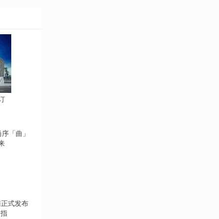
订
来
告指