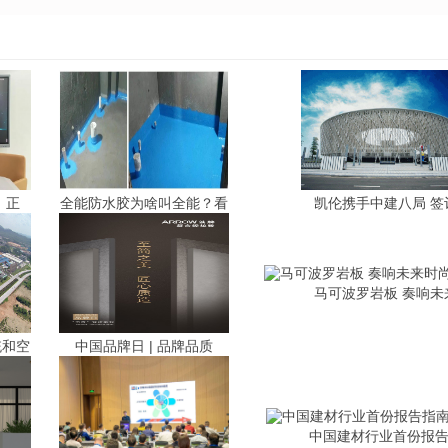
丨正
全能防水胶为啥叫全能？看
凯伦携手中建八局 签
马可波罗岩板 奏响未
统和空
中国品牌日 | 品牌品质
中国建材行业首份报