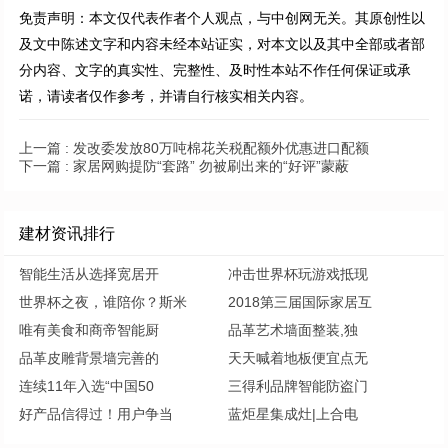
免责声明：本文仅代表作者个人观点，与中创网无关。其原创性以
及文中陈述文字和内容未经本站证实，对本文以及其中全部或者部
分内容、文字的真实性、完整性、及时性本站不作任何保证或承
诺，请读者仅作参考，并请自行核实相关内容。
上一篇 :
发改委发放80万吨棉花关税配额外优惠进口配额
下一篇 :
家居网购提防“套路” 勿被刷出来的“好评”蒙蔽
建材资讯排行
智能生活从选择宽居开
冲击世界杯玩游戏抵现
世界杯之夜，谁陪你？斯米
2018第三届国际家居互
唯有美食和商帝智能厨
品革艺术墙面整装,独
品革皮雕背景墙完善的
天天喊着地板便宜点无
连续11年入选“中国50
三得利品牌智能防盗门
好产品信得过！用户争当
蓝炬星集成灶|上合电