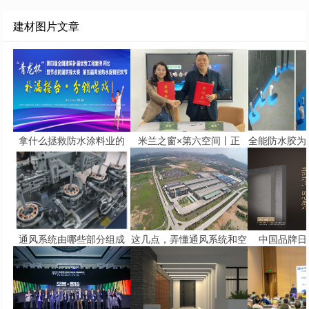
建材图片文章
拿什么拯救防水涂料业的
米兰之窗×第六空间丨正
全能防水胶为
通风系统由哪些部分组成
这几点，弄懂通风系统和空
中国品牌日 