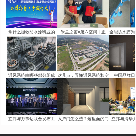
拿什么拯救防水涂料业的
米兰之窗×第六空间丨正
全能防水胶为
通风系统由哪些部分组成
这几点，弄懂通风系统和空
中国品牌日 
立邦与万事达联合发布工
入户门怎么选？这里面的门
立邦与清华