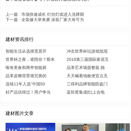
上一篇 :
市场快速成长 灯丝灯或进入洗牌期
下一篇 :
全装修大举来袭 涂装厂家大有可为
建材资讯排行
智能生活从选择宽居开
冲击世界杯玩游戏抵现
世界杯之夜，谁陪你？斯米
2018第三届国际家居互
唯有美食和商帝智能厨
品革艺术墙面整装,独
品革皮雕背景墙完善的
天天喊着地板便宜点无
连续11年入选“中国50
三得利品牌智能防盗门
好产品信得过！用户争当
蓝炬星集成灶|上合电
建材图片文章