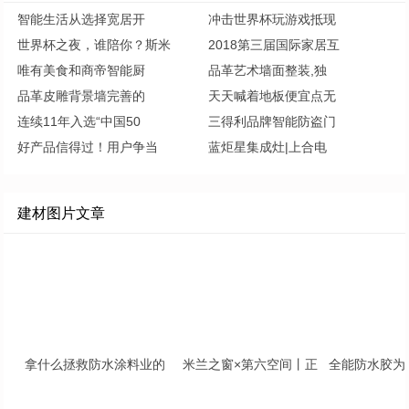
智能生活从选择宽居开
冲击世界杯玩游戏抵现
世界杯之夜，谁陪你？斯米
2018第三届国际家居互
唯有美食和商帝智能厨
品革艺术墙面整装,独
品革皮雕背景墙完善的
天天喊着地板便宜点无
连续11年入选“中国50
三得利品牌智能防盗门
好产品信得过！用户争当
蓝炬星集成灶|上合电
建材图片文章
拿什么拯救防水涂料业的
米兰之窗×第六空间丨正
全能防水胶为