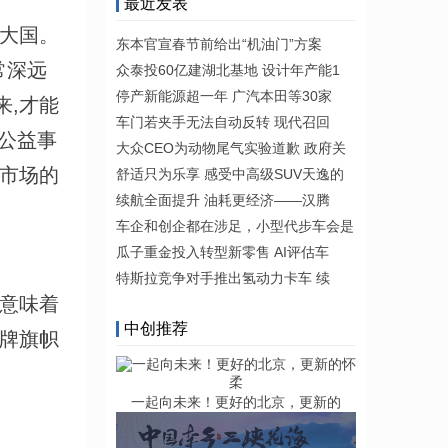
最近发表
大国。
东本官宣春节前给出“机油门”方案
常深远
众泰投60亿建湖北基地 设计年产能1
停产新能源超一年 广汽本田等30家
来,才能
车门若夹手无法自动反转 现代召回
做公益事
大众CEO为动物尾气实验道歉 政府关
际市场的
舒适只为乐享 感受中高级SUV天逸的
续航全面提升 油耗更经济——汉腾
车企和创企都在涉足，小型代步车会是
瓜子重金投入转型新零售 AI评估车
特斯拉竞争对手推出氢动力卡车 续
意味着
中创推荐
品牌旗帜
一起向未来！更好的北京，更新的