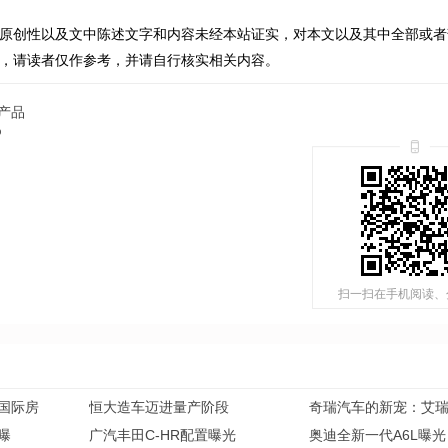
原创性以及文中陈述文字和内容未经本站证实，对本文以及其中全部或者
，请读者仅作参考，并请自行核实相关内容。
产品
%
扫一扫在手机阅读、
国际房
恒大造车迈进量产阶段
奇瑞汽车的新宠：艾
方曝
广汽丰田C-HR配置曝光
奥迪全新一代A6L曝光