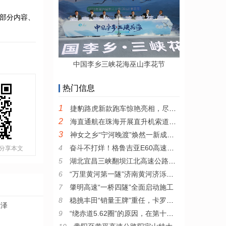
部分内容、
中国李乡三峡花海巫山李花节
热门信息
1
捷豹路虎新款跑车惊艳亮相，尽显品牌纯正魅力
2
海直通航在珠海开展直升机索道吊装验证飞行
3
神女之乡“宁河晚渡”焕然一新成仙境
4
奋斗不打烊！格鲁吉亚E60高速公路F3标项目喜迎“开门红”
分享本文
5
湖北宜昌三峡翻坝江北高速公路正式通车试运营
6
“万里黄河第一隧”济南黄河济泺路隧道正式通车
7
肇明高速“一桥四隧”全面启动施工
8
稳挑丰田“销量王牌”重任，卡罗拉离不开“安全”进化
瑞泽
9
“绕赤道5.62圈”的原因，在第十二代卡罗拉身上找到了！