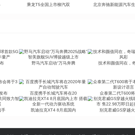
B
乘龙T5全国上市柳汽双
北京奔驰新能源汽车
发布
野马汽车启动“万马奔腾
技术和颜值同在，
发布
百度携手长城汽车将在20
众泰第二代T600
携手
凯迪拉克XT4 8月底国内
别克君威GS穿越