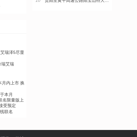
10
贵阳至黄平高速公路阳宝山特大桥顺利合龙
生
奇瑞艾瑞
将于本月
火线联名