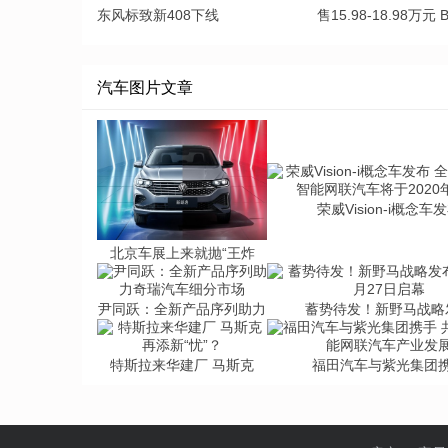
东风标致新408下线
售15.98-18.98万元 
汽车图片文章
荣威Vision-i概念车
北京车展上来就抛“王炸
尹同跃：全新产品序列助力
蓄势待发！新野马战略
特斯拉来华建厂 马斯克
福田汽车与紫光集团