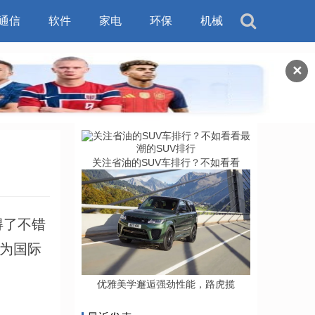
通信
软件
家电
环保
机械
✕
关注省油的SUV车排行？不如看看
得了不错
作为国际
优雅美学邂逅强劲性能，路虎揽