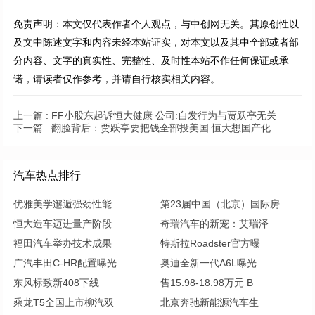
免责声明：本文仅代表作者个人观点，与中创网无关。其原创性以
及文中陈述文字和内容未经本站证实，对本文以及其中全部或者部
分内容、文字的真实性、完整性、及时性本站不作任何保证或承
诺，请读者仅作参考，并请自行核实相关内容。
上一篇 :
FF小股东起诉恒大健康 公司:自发行为与贾跃亭无关
下一篇 :
翻脸背后：贾跃亭要把钱全部投美国 恒大想国产化
汽车热点排行
优雅美学邂逅强劲性能
第23届中国（北京）国际房
恒大造车迈进量产阶段
奇瑞汽车的新宠：艾瑞泽
福田汽车举办技术成果
特斯拉Roadster官方曝
广汽丰田C-HR配置曝光
奥迪全新一代A6L曝光
东风标致新408下线
售15.98-18.98万元 B
乘龙T5全国上市柳汽双
北京奔驰新能源汽车生