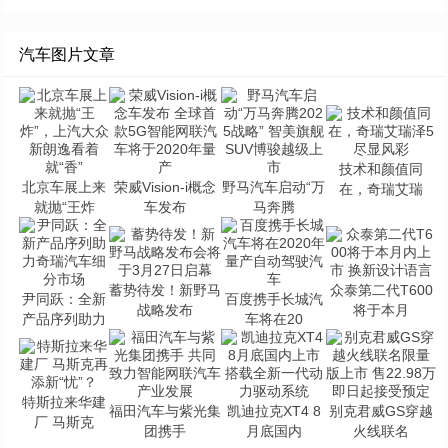
汽车图片文章
技术和颜值同
北京车展上来
荣威Vision-i概念
野马汽车启动“万
在，奇瑞艾瑞
就抛“王炸
车发布
马奔腾
蓄势待发！新野马
众泰第二代T600
尹同跃：全新
百度携手长城汽
战略发布
将于本月
产品序列助力
车将在20
特斯拉来华建
福田汽车与紫光集
凯迪拉克XT4 8
别克君威GS穿越
厂 马斯克
团携手
月底国内
火线联名