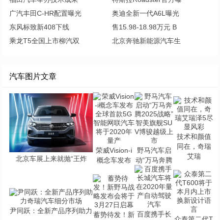
广汽丰田C-HR配置曝光
奥迪全新一代A6L曝光
东风标致新408下线
售15.98-18.98万元 B
乘龙T5全国上市柳汽双
北京奔驰新能源汽车生
汽车图片文章
技术和颜值
同在，奇瑞
荣威Vision-i
野马汽车启
艾瑞
北京车展上来就抛“王炸
概念车发布
动“万马奔腾
尹同跃：全新产品序列助力
百度携手长
蓄势待发！新
众泰第二代T