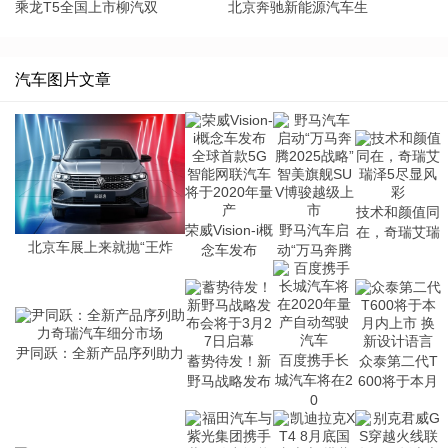
乘龙T5全国上市柳汽双
北京奔驰新能源汽车生
汽车图片文章
技术和颜值同
荣威Vision-i概
野马汽车启
在，奇瑞艾瑞
北京车展上来就抛“王炸
念车发布
动“万马奔腾
尹同跃：全新产品序列助力
百度携手长
蓄势待发！新
众泰第二代T
城汽车将在2
野马战略发布
600将于本月
0