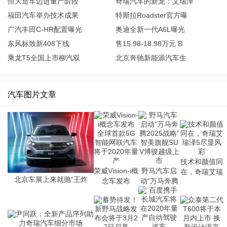
恒大造车迈进量产阶段
奇瑞汽车的新宠：艾瑞泽
福田汽车举办技术成果
特斯拉Roadster官方曝
广汽丰田C-HR配置曝光
奥迪全新一代A6L曝光
东风标致新408下线
售15.98-18.98万元 B
乘龙T5全国上市柳汽双
北京奔驰新能源汽车生
汽车图片文章
技术和颜值同
荣威Vision-i概
野马汽车启
在，奇瑞艾瑞
北京车展上来就抛“王炸
念车发布
动“万马奔腾