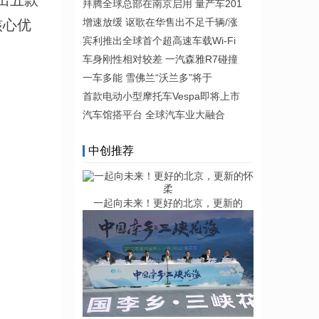
出五款
拜腾全球总部在南京启用 量产车201
增速放缓 讴歌在华售出不足千辆/涨
核心优
宾利推出全球首个超高速车载Wi-Fi
。
车身刚性相对较差 一汽森雅R7碰撞
一车多能 雪佛兰“沃兰多”将于
首款电动小型摩托车Vespa即将上市
汽车馆搭平台 全球汽车业大融合
中创推荐
一起向未来！更好的北京，更新的