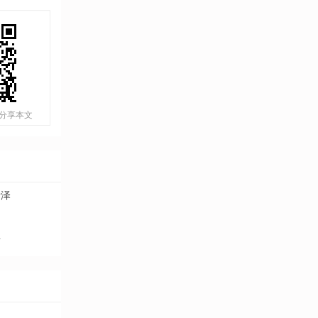
分享本文
瑞泽
生