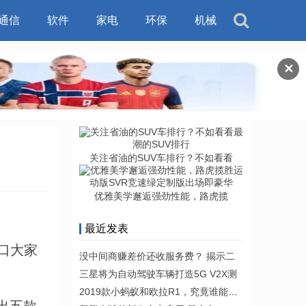
通信
软件
家电
环保
机械
✕
关注省油的SUV车排行？不如看看
优雅美学邂逅强劲性能，路虎揽
最近发表
人口大家
没中间商赚差价还收服务费？ 揭示二
三星将为自动驾驶车辆打造5G V2X测
2019款小蚂蚁和欧拉R1，究竟谁能让你