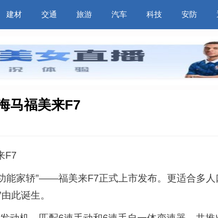
建材
交通
旅游
汽车
科技
安防
海马福美来F7
座多功能家轿”——福美来F7正式上市发布。更适合多
”由此诞生。