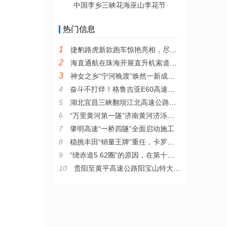
中国李乡三峡花海巫山李花节
热门信息
1
捷豹路虎新款跑车惊艳亮相，尽显品牌纯正魅力
2
海直通航在珠海开展直升机索道吊装验证飞行
3
神女之乡“宁河晚渡”焕然一新成仙境
4
奋斗不打烊！格鲁吉亚E60高速公路F3标项目喜迎“开门红”
5
湖北宜昌三峡翻坝江北高速公路正式通车试运营
6
“万里黄河第一隧”济南黄河济泺路隧道正式通车
7
肇明高速“一桥四隧”全面启动施工
8
稳挑丰田“销量王牌”重任，卡罗拉离不开“安全”进化
9
“绕赤道5.62圈”的原因，在第十二代卡罗拉身上找到了！
10
贵阳至黄平高速公路阳宝山特大桥顺利合龙