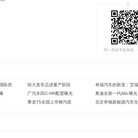
扫一扫在手机阅读、
国际房
恒大造车迈进量产阶段
奇瑞汽车的新宠：艾
方曝
广汽丰田C-HR配置曝光
奥迪全新一代A6L曝光
B
乘龙T5全国上市柳汽双
北京奔驰新能源汽车