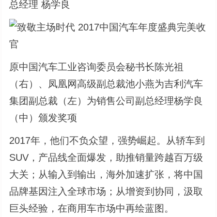
总经理 杨学良
原中国汽车工业咨询委员会秘书长陈光祖
（右）、凤凰网高级副总裁池小燕为吉利汽车
集团副总裁（左）为销售公司副总经理杨学良
（中）颁发奖项
2017年，他们不负众望，强势崛起。从轿车到
SUV，产品线全面爆发，助推销量跨越百万级
大关；从输入到输出，海外加速扩张，将中国
品牌基因注入全球市场；从增资到协同，汲取
巨头经验，在商用车市场中再绘蓝图。