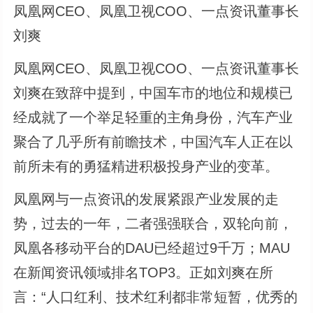
凤凰网CEO、凤凰卫视COO、一点资讯董事长
刘爽
凤凰网CEO、凤凰卫视COO、一点资讯董事长
刘爽在致辞中提到，中国车市的地位和规模已
经成就了一个举足轻重的主角身份，汽车产业
聚合了几乎所有前瞻技术，中国汽车人正在以
前所未有的勇猛精进积极投身产业的变革。
凤凰网与一点资讯的发展紧跟产业发展的走
势，过去的一年，二者强强联合，双轮向前，
凤凰各移动平台的DAU已经超过9千万；MAU
在新闻资讯领域排名TOP3。正如刘爽在所
言：“人口红利、技术红利都非常短暂，优秀的