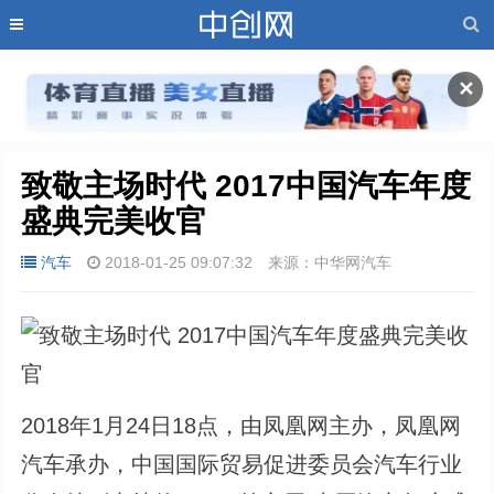
✕
致敬主场时代 2017中国汽车年度
盛典完美收官
汽车
2018-01-25 09:07:32
来源：中华网汽车
2018年1月24日18点，由凤凰网主办，凤凰网
汽车承办，中国国际贸易促进委员会汽车行业