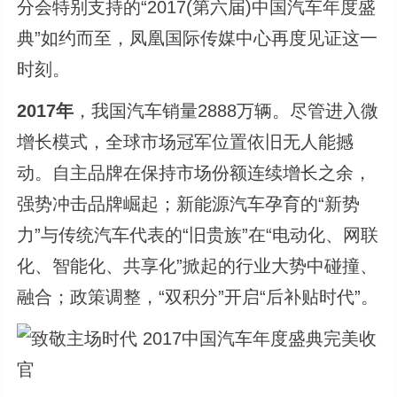
分会特别支持的“2017(第六届)中国汽车年度盛
典”如约而至，凤凰国际传媒中心再度见证这一
时刻。
2017年
，我国汽车销量2888万辆。尽管进入微
增长模式，全球市场冠军位置依旧无人能撼
动。自主品牌在保持市场份额连续增长之余，
强势冲击品牌崛起；新能源汽车孕育的“新势
力”与传统汽车代表的“旧贵族”在“电动化、网联
化、智能化、共享化”掀起的行业大势中碰撞、
融合；政策调整，“双积分”开启“后补贴时代”。