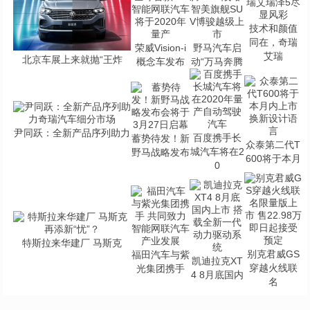
技术和颜值
同在，奇瑞
荣威Vision-i
野马汽车启
艾瑞
北京车展上来就抛“王炸
概念车发布
动“万马奔腾
尹同跃：全新产品序列助力
百度携手长
蓄势待发！新
众泰第二代T
城汽车将在2
野马战略发布
600将于本月
0
特斯拉来华建厂 马斯克
别克君威GS
福田汽车与紫
凯迪拉克XT
穿越火线联
光集团携手
4 8月底国内
名