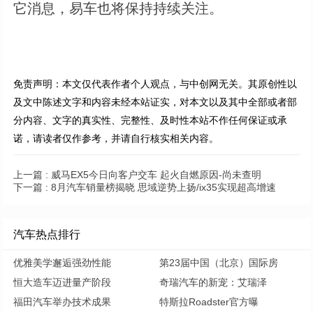
它消息，易车也将保持持续关注。
免责声明：本文仅代表作者个人观点，与中创网无关。其原创性以
及文中陈述文字和内容未经本站证实，对本文以及其中全部或者部
分内容、文字的真实性、完整性、及时性本站不作任何保证或承
诺，请读者仅作参考，并请自行核实相关内容。
上一篇 :
威马EX5今日向客户交车 起火自燃原因-尚未查明
下一篇 :
8月汽车销量榜揭晓 思域逆势上扬/ix35实现超高增速
汽车热点排行
优雅美学邂逅强劲性能
第23届中国（北京）国际房
恒大造车迈进量产阶段
奇瑞汽车的新宠：艾瑞泽
福田汽车举办技术成果
特斯拉Roadster官方曝