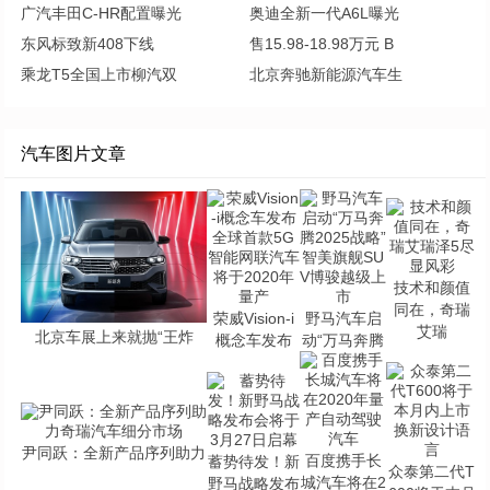
广汽丰田C-HR配置曝光
奥迪全新一代A6L曝光
东风标致新408下线
售15.98-18.98万元 B
乘龙T5全国上市柳汽双
北京奔驰新能源汽车生
汽车图片文章
技术和颜值
同在，奇瑞
荣威Vision-i
野马汽车启
艾瑞
北京车展上来就抛“王炸
概念车发布
动“万马奔腾
尹同跃：全新产品序列助力
百度携手长
蓄势待发！新
众泰第二代T
城汽车将在2
野马战略发布