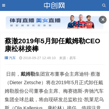
✕
蔡澈2019年5月卸任戴姆勒CEO 
康松林接棒
汽车
2018-09-27 12:48:10
来源：易车
日前，
戴姆勒
集团宣布董事会主席迪特·蔡澈
（Dieter Zetsche）将在2019年5月正式卸任戴
姆勒股份公司董事会主席、梅赛德斯-奔驰汽车
集团全球总裁，将由现研发总监欧拉·凯莱尼乌
斯（Ola Kallenius，康松林）接任。值得注意