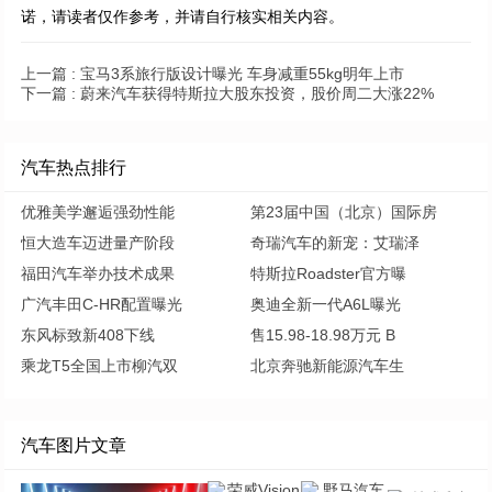
诺，请读者仅作参考，并请自行核实相关内容。
上一篇 :
宝马3系旅行版设计曝光 车身减重55kg明年上市
下一篇 :
蔚来汽车获得特斯拉大股东投资，股价周二大涨22%
汽车热点排行
优雅美学邂逅强劲性能
第23届中国（北京）国际房
恒大造车迈进量产阶段
奇瑞汽车的新宠：艾瑞泽
福田汽车举办技术成果
特斯拉Roadster官方曝
广汽丰田C-HR配置曝光
奥迪全新一代A6L曝光
东风标致新408下线
售15.98-18.98万元 B
乘龙T5全国上市柳汽双
北京奔驰新能源汽车生
汽车图片文章