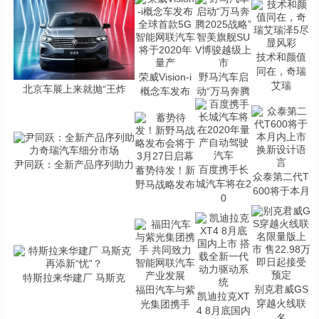
技术和颜值
同在，奇瑞
荣威Vision-i
野马汽车启
艾瑞
北京车展上来就抛“王炸
概念车发布
动“万马奔腾
尹同跃：全新产品序列助力
百度携手长
蓄势待发！新
众泰第二代T
城汽车将在2
野马战略发布
600将于本月
0
特斯拉来华建厂 马斯克
别克君威GS
福田汽车与紫
凯迪拉克XT
穿越火线联
光集团携手
4 8月底国内
名