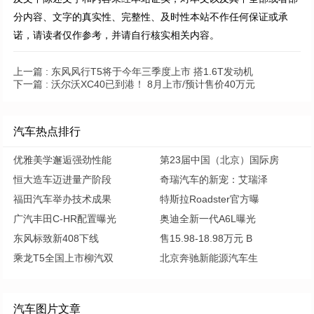
分内容、文字的真实性、完整性、及时性本站不作任何保证或承
诺，请读者仅作参考，并请自行核实相关内容。
上一篇 :
东风风行T5将于今年三季度上市 搭1.6T发动机
下一篇 :
沃尔沃XC40已到港！ 8月上市/预计售价40万元
汽车热点排行
优雅美学邂逅强劲性能
第23届中国（北京）国际房
恒大造车迈进量产阶段
奇瑞汽车的新宠：艾瑞泽
福田汽车举办技术成果
特斯拉Roadster官方曝
广汽丰田C-HR配置曝光
奥迪全新一代A6L曝光
东风标致新408下线
售15.98-18.98万元 B
乘龙T5全国上市柳汽双
北京奔驰新能源汽车生
汽车图片文章