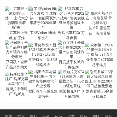
技术和颜值同
北京车展上来
荣威Vision-i概念
野马汽车启动“万
在，奇瑞艾瑞
就抛“王炸
车发布
马奔腾
蓄势待发！新野马
众泰第二代T600
尹同跃：全新
百度携手长城汽
战略发布
将于本月
产品序列助力
车将在20
特斯拉来华建
福田汽车与紫光集
凯迪拉克XT4 8
别克君威GS穿越
厂 马斯克
团携手
月底国内
火线联名
房产
家居
建材
交通
旅游
汽车
科技
安防
通信