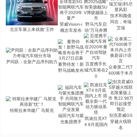
技术和颜值
同在，奇瑞
荣威Vision-i
野马汽车启
艾瑞
北京车展上来就抛“王炸
概念车发布
动“万马奔腾
尹同跃：全新产品序列助力
百度携手长
蓄势待发！新
众泰第二代T
城汽车将在2
野马战略发布
600将于本月
0
特斯拉来华建厂 马斯克
别克君威GS
福田汽车与紫
凯迪拉克XT
穿越火线联
光集团携手
4 8月底国内
名