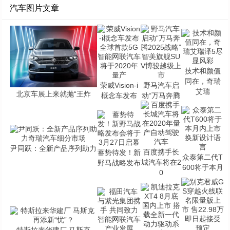
汽车图片文章
技术和颜值
同在，奇瑞
荣威Vision-i
野马汽车启
艾瑞
北京车展上来就抛“王炸
概念车发布
动“万马奔腾
尹同跃：全新产品序列助力
百度携手长
蓄势待发！新
众泰第二代T
城汽车将在2
野马战略发布
600将于本月
0
特斯拉来华建厂 马斯克