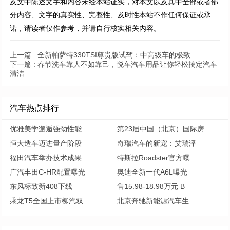
及文中陈述文字和内容未经本站证实，对本文以及其中全部或者部
分内容、文字的真实性、完整性、及时性本站不作任何保证或承
诺，请读者仅作参考，并请自行核实相关内容。
上一篇 :
全新帕萨特330TSI尊贵版试驾：中高级车的极致
下一篇 :
春节洗车靠人不如靠己，悦车汽车用品让你轻松搞定汽车
清洁
汽车热点排行
优雅美学邂逅强劲性能
第23届中国（北京）国际房
恒大造车迈进量产阶段
奇瑞汽车的新宠：艾瑞泽
福田汽车举办技术成果
特斯拉Roadster官方曝
广汽丰田C-HR配置曝光
奥迪全新一代A6L曝光
东风标致新408下线
售15.98-18.98万元 B
乘龙T5全国上市柳汽双
北京奔驰新能源汽车生