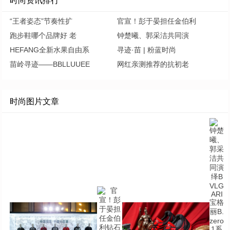
时尚资讯排行
“王者姿态”节奏性扩
官宣！彭于晏担任金伯利
跑步鞋哪个品牌好 老
钟楚曦、郭采洁共同演
HEFANG全新水果自由系
寻迹·苗 | 粉蓝时尚
苗岭寻迹——BBLLUUEE
网红亲测推荐的抗初老
时尚图片文章