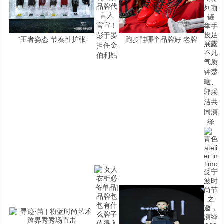
官宣！
彭于晏
“王者姿态”节奏性扩张
跑步鞋哪个品牌好 老牌
担任金
伯利钻
钟楚
曦、
郭采
洁共
同演
绎