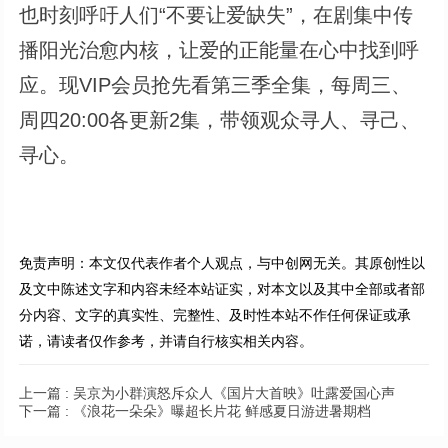
也时刻呼吁人们“不要让爱缺失”，在剧集中传
播阳光治愈内核，让爱的正能量在心中找到呼
应。现VIP会员抢先看第三季全集，每周三、
周四20:00各更新2集，带领观众寻人、寻己、
寻心。
免责声明：本文仅代表作者个人观点，与中创网无关。其原创性以
及文中陈述文字和内容未经本站证实，对本文以及其中全部或者部
分内容、文字的真实性、完整性、及时性本站不作任何保证或承
诺，请读者仅作参考，并请自行核实相关内容。
上一篇 :
吴京为小群演怒斥众人《国片大首映》吐露爱国心声
下一篇 :
《浪花一朵朵》曝超长片花 鲜感夏日游进暑期档