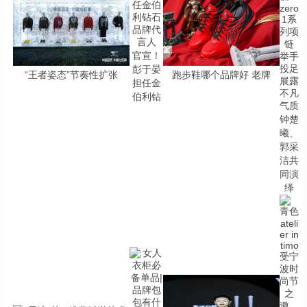
官宣！
彭于晏
“王者姿态”节奏性扩张
跑步鞋哪个品牌好 老牌
担任金
伯利钻
钟楚
曦、
郭采
洁共
同演
绎