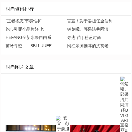
时尚资讯排行
“王者姿态”节奏性扩
官宣！彭于晏担任金伯利
跑步鞋哪个品牌好 老
钟楚曦、郭采洁共同演
HEFANG全新水果自由系
寻迹·苗 | 粉蓝时尚
苗岭寻迹——BBLLUUEE
网红亲测推荐的抗初老
时尚图片文章