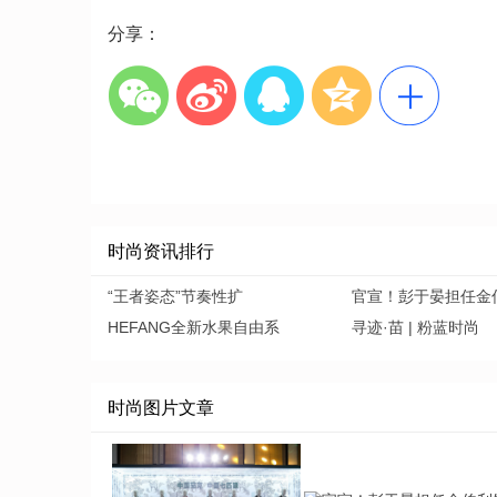
分享：
时尚资讯排行
“王者姿态”节奏性扩
官宣！彭于晏担任金
HEFANG全新水果自由系
寻迹·苗 | 粉蓝时尚
时尚图片文章