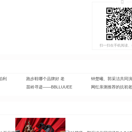
扫一扫在手机阅读、
伯利
跑步鞋哪个品牌好 老
钟楚曦、郭采洁共同
苗岭寻迹——BBLLUUEE
网红亲测推荐的抗初