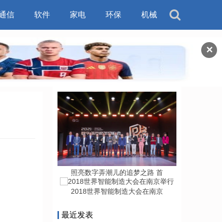
通信
软件
家电
环保
机械
✕
照亮数字弄潮儿的追梦之路 首
2018世界智能制造大会在南京
最近发表