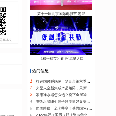
第十一届北京国际电影节 游戏
分享本文
《和平精英》化身“流量入口
演
热门信息
老
1
打造国民睡眠IP，梦百合第六季全民试睡节引领0压睡眠新风尚
2
火星人全新集成产品矩阵，刷新集成厨电产品新高度
3
家用净水器怎么选？松下全屋净水系统值得推荐
4
电热水器哪个牌子好质量好又安全？耐用安全的电热水器推荐
5
优质睡眠，全球共享！慕思国际2022年全新品牌宣传片发布
6
2022年双庆国际（双庆瓷砖华北区）核心战略伙伴峰会圆满举行