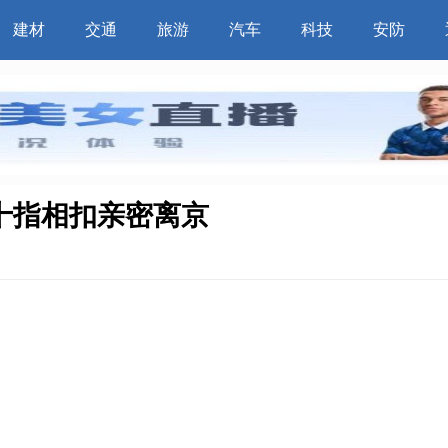
建材
交通
旅游
汽车
科技
安防
十指相扣亲密离京