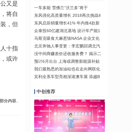
公又是
一车多能 雪佛兰“沃兰多”将于
面，将自
东风强化高质量增长 2018再次挑战4
东风启辰销量增长41% 年内推4款新
武装，但
众泰投60亿建湖北基地 设计年产能1
马斯克吸食大麻惹恼NASA 企业文化
北京奔驰人事变更：李宏鹏回调北汽
人十指
没中间商赚差价还收服务费？ 揭示二
摇，或许
预计6月出台 上海或调整新能源补贴
我们最熟悉的加油站也在走向网联化
宾利全系车型亮相深港澳车展 添越B
中创推荐
部分内容、