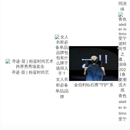
同演
绎
寻迹·苗 | 粉蓝时尚艺
女人衣
金伯利钻石携“守护”系
柜必备
单品|品
青色
牌
ateli
er in
timo
受宁