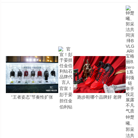
官宣！
彭于晏
“王者姿态”节奏性扩张
跑步鞋哪个品牌好 老牌
担任金
伯利钻
钟楚
曦、
郭采
洁共