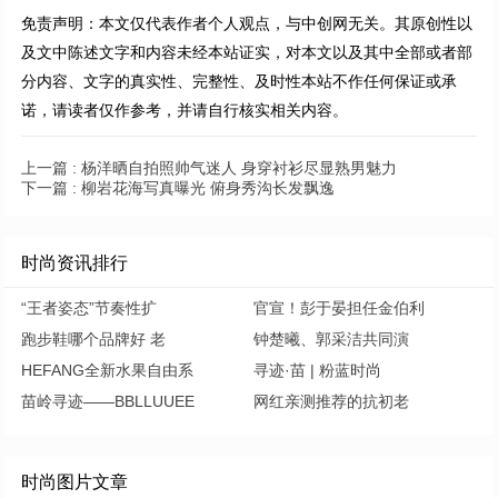
免责声明：本文仅代表作者个人观点，与中创网无关。其原创性以
及文中陈述文字和内容未经本站证实，对本文以及其中全部或者部
分内容、文字的真实性、完整性、及时性本站不作任何保证或承
诺，请读者仅作参考，并请自行核实相关内容。
上一篇 :
杨洋晒自拍照帅气迷人 身穿衬衫尽显熟男魅力
下一篇 :
柳岩花海写真曝光 俯身秀沟长发飘逸
时尚资讯排行
“王者姿态”节奏性扩
官宣！彭于晏担任金伯利
跑步鞋哪个品牌好 老
钟楚曦、郭采洁共同演
HEFANG全新水果自由系
寻迹·苗 | 粉蓝时尚
苗岭寻迹——BBLLUUEE
网红亲测推荐的抗初老
时尚图片文章