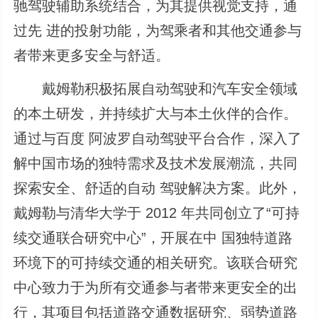
驰驾驶辅助系统结合，为其提供视觉支持，通
过先 进的投射功能，为驾乘者和其他交通参与
者带来更多安全与舒适。
戴姆勒积极拓展自动驾驶和汽车安全领域
的本土研发，并持续扩大与本土伙伴的合作。
通过与百度 阿波罗自动驾驶平台合作，深入了
解中国市场的独特需求及技术发展潮流，共同
探索安全、舒适的自动 驾驶解决方案。此外，
戴姆勒与清华大学于 2012 年共同创立了“可持
续交通联合研究中心”，开展在中 国独特道路
环境下的可持续交通的相关研究。该联合研究
中心致力于为所有交通参与者带来更安全的出
行，其项目包括道路交通数据研究、弱势道路