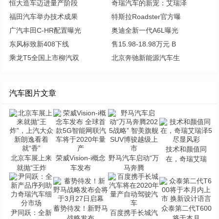
恒大造车迈进量产阶段
奇瑞汽车的新宠：艾瑞泽
福田汽车举办技术成果
特斯拉Roadster官方曝
广汽丰田C-HR配置曝光
奥迪全新一代A6L曝光
东风标致新408下线
售15.98-18.98万元 B
乘龙T5全国上市柳汽双
北京奔驰新能源汽车生
汽车图片文章
技术和颜值同
北京车展上来
荣威Vision-i概念
野马汽车启动“万
在，奇瑞艾瑞
就抛“王炸
车发布
马奔腾
蓄势待发！新野马
众泰第二代T600
尹同跃：全新
百度携手长城汽
战略发布
将于本月