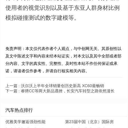
使用者的视觉识别以及基于东亚人群身材比例
模拟碰撞测试的数字建模等。
免责声明：本文仅代表作者个人观点，与中创网无关。其原创性以
及文中陈述文字和内容未经本站证实，对本文以及其中全部或者部
分内容、文字的真实性、完整性、及时性本站不作任何保证或承
诺，请读者仅作参考，并请自行核实相关内容。
上一篇 :
沃尔沃上半年全球销量创历史新高 XC60最畅销
下一篇 :
睿骋CC等两大新品遇挫，长安汽车转型之路依然漫长
汽车热点排行
优雅美学邂逅强劲性能
第23届中国（北京）国际房