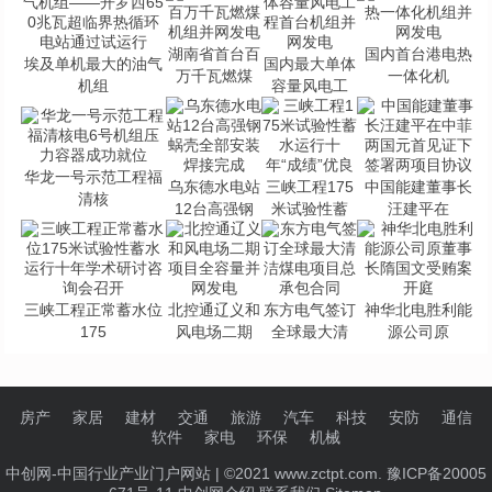
湖南省首台百
国内首台港电热
埃及单机最大的油气
国内最大单体
万千瓦燃煤
一体化机
机组
容量风电工
华龙一号示范工程福
乌东德水电站
三峡工程175
中国能建董事长
清核
12台高强钢
米试验性蓄
汪建平在
三峡工程正常蓄水位
北控通辽义和
东方电气签订
神华北电胜利能
175
风电场二期
全球最大清
源公司原
房产
家居
建材
交通
旅游
汽车
科技
安防
通信
软件
家电
环保
机械
中创网-中国行业产业门户网站
| ©2021 www.zctpt.com. 豫ICP备20005