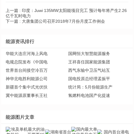
上一篇 :
印度：Juwi 135MW太阳能项目完工 预计每年将产生2.26
亿千瓦时电力
下一篇 :
大唐集团公司召开2018年7月份月度工作例会
能源资讯排行
华能大连庄河海上风电
国网恒大智慧能源服务
电规总院发布《中国电
王祥喜任国家能源集团
世界首台间接空冷百万
西气东输中卫压气站互
神华北电胜利能源公司
国电投原总经理孟振平
新疆首个集中式光伏扶
统计局：5月份能源生产
冀中能源原董事长王社
氢燃料电池国产化提速
能源图片文章