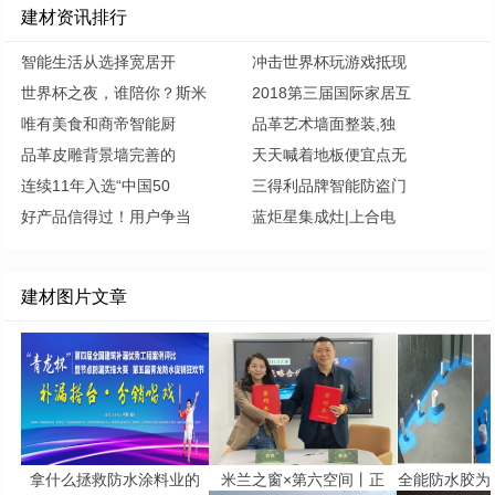
建材资讯排行
智能生活从选择宽居开
冲击世界杯玩游戏抵现
世界杯之夜，谁陪你？斯米
2018第三届国际家居互
唯有美食和商帝智能厨
品革艺术墙面整装,独
品革皮雕背景墙完善的
天天喊着地板便宜点无
连续11年入选“中国50
三得利品牌智能防盗门
好产品信得过！用户争当
蓝炬星集成灶|上合电
建材图片文章
拿什么拯救防水涂料业的
米兰之窗×第六空间丨正
全能防水胶为