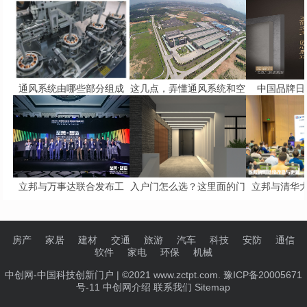
通风系统由哪些部分组成
这几点，弄懂通风系统和空
中国品牌日 
立邦与万事达联合发布工
入户门怎么选？这里面的门
立邦与清华
房产
家居
建材
交通
旅游
汽车
科技
安防
通信
软件
家电
环保
机械
中创网-中国科技创新门户
| ©2021 www.zctpt.com. 豫ICP备20005671
号-11
中创网介绍
联系我们
Sitemap