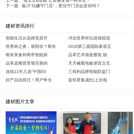
上一篇 :
“兔宝宝&圣都”让装修变成一种享受！
下一篇 :
板川“玩赚守门员”，更佳守门员会是你吗？
建材资讯排行
智能生活从选择宽居开
冲击世界杯玩游戏抵现
世界杯之夜，谁陪你？斯米
2018第三届国际家居互
唯有美食和商帝智能厨
品革艺术墙面整装,独
品革皮雕背景墙完善的
天天喊着地板便宜点无
连续11年入选“中国50
三得利品牌智能防盗门
好产品信得过！用户争当
蓝炬星集成灶|上合电
建材图片文章