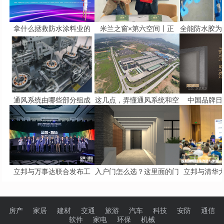
拿什么拯救防水涂料业的
米兰之窗×第六空间丨正
全能防水胶为
通风系统由哪些部分组成
这几点，弄懂通风系统和空
中国品牌日 
立邦与万事达联合发布工
入户门怎么选？这里面的门
立邦与清华
房产
家居
建材
交通
旅游
汽车
科技
安防
通信
软件
家电
环保
机械