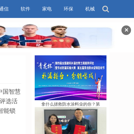
通信
软件
家电
环保
机械
✕
中国智慧
牌评选活
拿什么拯救防水涂料业的你？第
智能锁