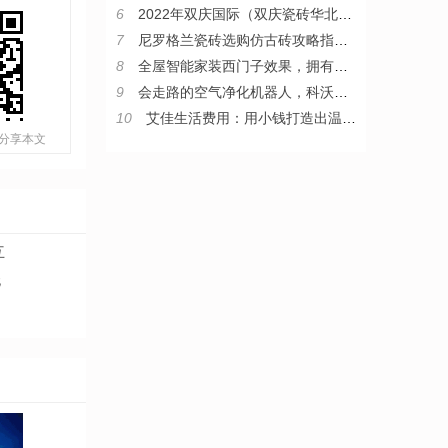
6
2022年双庆国际（双庆瓷砖华北区）核心战略伙伴峰会圆满举行
7
尼罗格兰瓷砖选购仿古砖攻略指南，教你从小白变“砖”家
8
全屋智能家装西门子效果，拥有西门子整套智能家居是什么体验
9
会走路的空气净化机器人，科沃斯沁宝让房子住得更舒心
10
艾佳生活费用：用小钱打造出温暖家
分享本文
互
无