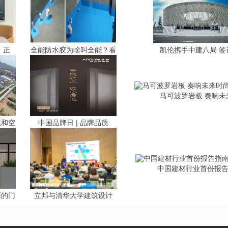
丨正
全能防水胶为啥叫全能？看
凯伦携手中建八局 签
马可波罗岩板 奏响未
统和空
中国品牌日 | 品牌品质
中国建材行业首份报
面的门
立邦与清华大学建筑设计