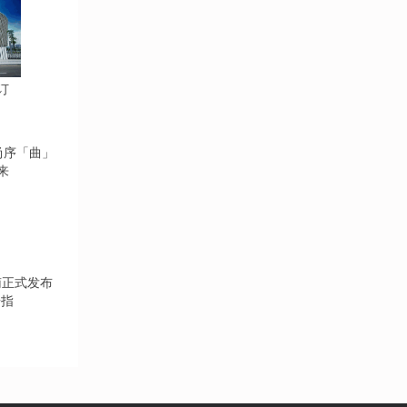
订
来
告指