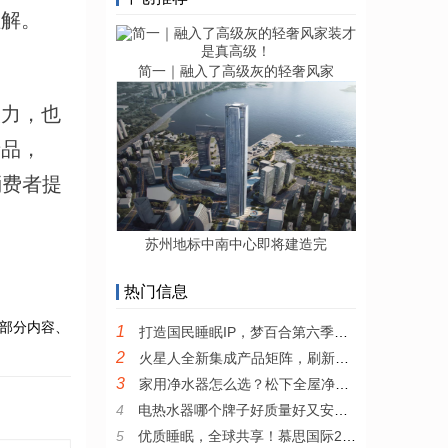
理解。
简一｜融入了高级灰的轻奢风家
实力，也
产品，
消费者提
苏州地标中南中心即将建造完
热门信息
部分内容、
1
打造国民睡眠IP，梦百合第六季全民试睡节引领0压睡眠新风尚
2
火星人全新集成产品矩阵，刷新集成厨电产品新高度
3
家用净水器怎么选？松下全屋净水系统值得推荐
4
电热水器哪个牌子好质量好又安全？耐用安全的电热水器推荐
5
优质睡眠，全球共享！慕思国际2022年全新品牌宣传片发布