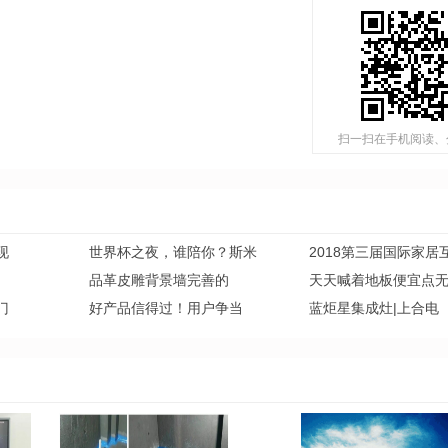
扫一扫在手机阅读、
现
世界杯之夜，谁陪你？斯米
2018第三届国际家居
品革皮雕背景墙完善的
天天喊着地板便宜点
门
好产品信得过！用户争当
蓝炬星集成灶|上合电