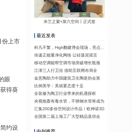
米兰之窗×第六空间丨正式签
最近发表
月份上市
科凡不繁，High翻建博会现场，亮点看不
传递正能量净化网络 让硅藻泥谣言
移动空调能帮空调市场突破增长瓶颈
江津三人行卫浴 借助互联网布局全
金意陶助力中国建筑卫生陶瓷协会第
的眼
比例美学：美就要态度十足
特获得葵
全装修为陶卫行业带来的机遇探析
央视炮轰有毒水管，不锈钢水管将成为
汇集200多份空间设计作品！欧神诺3D
全国第二届上海工厂大型精品直供会
的简约设
中创推荐