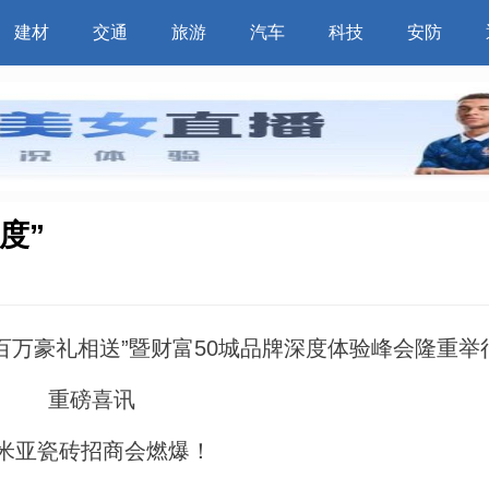
建材
交通
旅游
汽车
科技
安防
度”
?百万豪礼相送”暨财富50城品牌深度体验峰会隆重举
重磅喜讯
米亚瓷砖招商会燃爆！