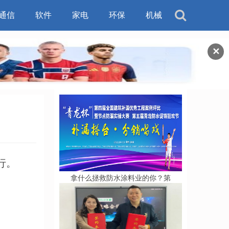
通信
软件
家电
环保
机械
✕
行。
拿什么拯救防水涂料业的你？第