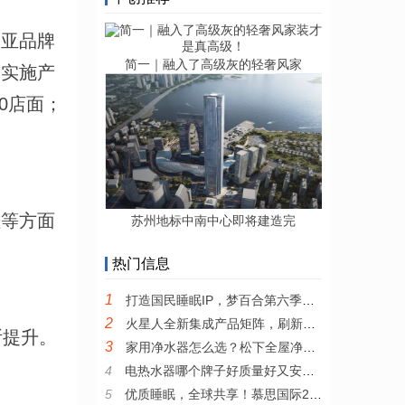
米亚品牌
简一｜融入了高级灰的轻奢风家
；实施产
0店面；
理等方面
苏州地标中南中心即将建造完
热门信息
1
打造国民睡眠IP，梦百合第六季全民试睡节引领0压睡眠新风尚
2
火星人全新集成产品矩阵，刷新集成厨电产品新高度
断提升。
3
家用净水器怎么选？松下全屋净水系统值得推荐
4
电热水器哪个牌子好质量好又安全？耐用安全的电热水器推荐
5
优质睡眠，全球共享！慕思国际2022年全新品牌宣传片发布