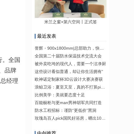
米兰之窗×第六空间丨正式签
最近发表
誉辉・900x1800mm|总部助力，快速抢
全国第二十届防水保温技术交流大会
行。全国
被外卖吃垮的现代人，需要一个洁净厨
、品牌
这些设计看似普通，却让你生活拥有“
欧神诺定制家杯3D云设计大赛决赛获
副总经理
浪鲸卫浴：夏至又至，真的不打算pick我
比例美学：美就要态度十足
百能橱柜与更man男神胡军共同打造
防水工程招标：谨防“更低价”黑洞
玫瑰岛百人pick国民好浴房，晒出100%
中创推荐