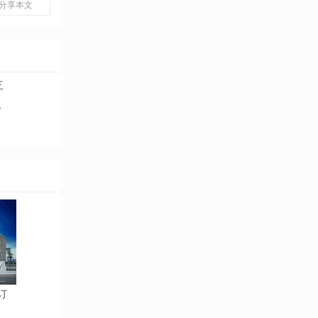
分享本文
互
无
订