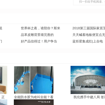
扫一扫在手机阅读、
现
世界杯之夜，谁陪你？斯米
2018第三届国际家居
品革皮雕背景墙完善的
天天喊着地板便宜点
门
好产品信得过！用户争当
蓝炬星集成灶|上合电
丨正
全能防水胶为啥叫全能？看
凯伦携手中建八局 签