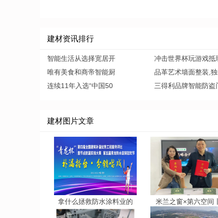
建材资讯排行
智能生活从选择宽居开
冲击世界杯玩游戏抵
唯有美食和商帝智能厨
品革艺术墙面整装,独
连续11年入选“中国50
三得利品牌智能防盗
建材图片文章
拿什么拯救防水涂料业的
米兰之窗×第六空间