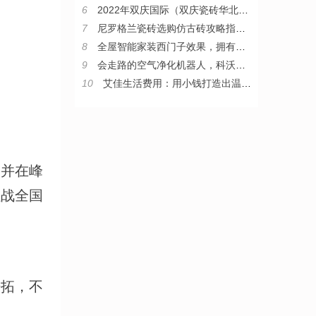
6
2022年双庆国际（双庆瓷砖华北区）核心战略伙伴峰会圆满举行
7
尼罗格兰瓷砖选购仿古砖攻略指南，教你从小白变“砖”家
8
全屋智能家装西门子效果，拥有西门子整套智能家居是什么体验
9
会走路的空气净化机器人，科沃斯沁宝让房子住得更舒心
10
艾佳生活费用：用小钱打造出温暖家
，并在峰
征战全国
开拓，不